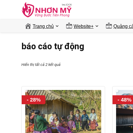
Trang chủ
Website+
Quảng ca
báo cáo tự động
Hiển thị tất cả 2 kết quả
- 28%
- 48%