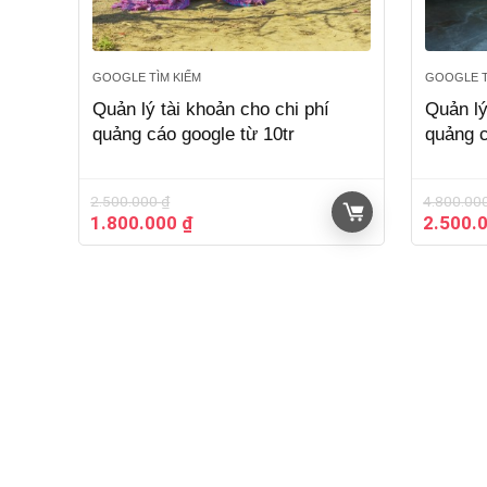
GOOGLE TÌM KIẾM
GOOGLE T
Quản lý tài khoản cho chi phí
Quản lý
quảng cáo google từ 10tr
quảng c
2.500.000
₫
4.800.00
Giá
Giá
Giá
1.800.000
₫
2.500.
gốc
hiện
gốc
là:
tại
là:
2.500.000 ₫.
là:
4.800.0
1.800.000 ₫.