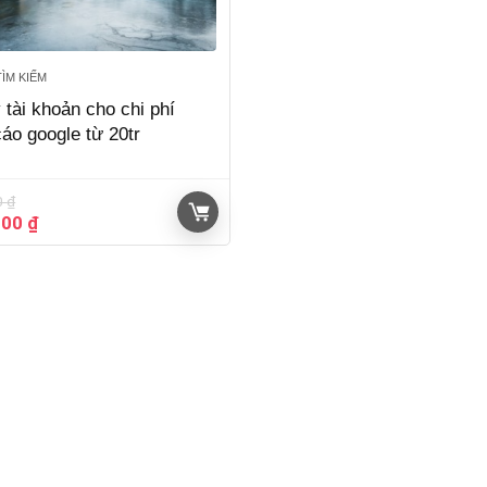
ÌM KIẾM
 tài khoản cho chi phí
áo google từ 20tr
0
₫
Giá
000
₫
hiện
tại
00 ₫.
là:
2.500.000 ₫.