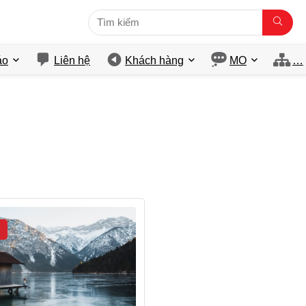
́o
Liên hệ
Khách hàng
MO
…