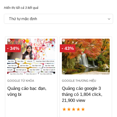
Hiển thị tất cả 3 kết quả
Thứ tự mặc định
- 34%
- 43%
GOOGLE TỪ KHÓA
GOOGLE THƯƠNG HIỆU
Quảng cáo bạc đạn,
Quảng cáo google 3
vòng bi
tháng có 1,804 click,
21,900 view
★
★
★
★
★