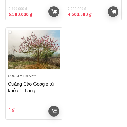
9.800.000
₫
7.900.000
₫
Giá
Giá
Giá
Giá
6.500.000
₫
4.500.000
₫
gốc
hiện
gốc
hiện
là:
tại
là:
tại
9.800.000 ₫.
là:
7.900.000 ₫.
là:
6.500.000 ₫.
4.500.000 ₫.
GOOGLE TÌM KIẾM
Quảng Cáo Google từ
khóa 1 tháng
1
₫