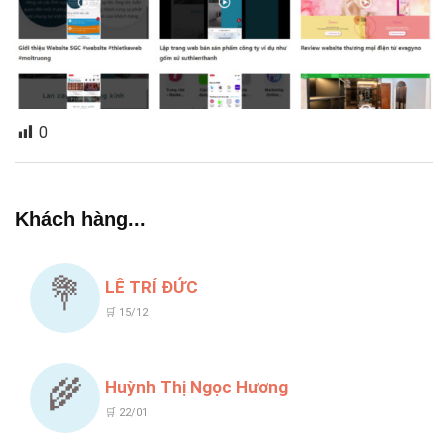
0
Khách hàng...
💐
LÊ TRÍ ĐỨC
🛒 15/12
🌾
Huỳnh Thị Ngọc Hương
🛒 22/01