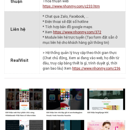
thuận
Thỏa thuận web
https://www.nhonmy.com/c233.htm
* Chat qua Zalo, Facebook, …
* Điện thoại sẽ đặt số hotline
* Tích hợp bản đồ google maps.
Liên hệ
* Xem
https://www.nhonmy.com/372
* Module liên hệ trực tuyến (Tạo form đặt sẵn ở
mục liên hệ cho khách hàng gửi thông tin)
> Hệ thống quản lý truy cập theo thời gian thực
(Chat chủ động, Xem ai đang vào web, họ đến từ
RealVisit
đâu, truy cập bằng thiết bị gì, trình duyệt gì, thời
gian bao lâu) Xem
https://www.nhonmy.com/236