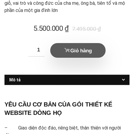
giỗ, vai trò và công đức của cha mẹ, ông bà, tiên tổ và mộ
phần của một gia đình lớn
Giá
Giá
5.500.000
₫
7.495.000
₫
hiện
gốc
tại
là:
Giỏ hàng
là:
7.495.000 ₫.
5.500.000 ₫.
Mô tả
YÊU CẦU CƠ BẢN CỦA GÓI THIẾT KẾ
WEBSITE DÒNG HỌ
– Giao diện độc đáo, riêng biệt, thân thiện với người