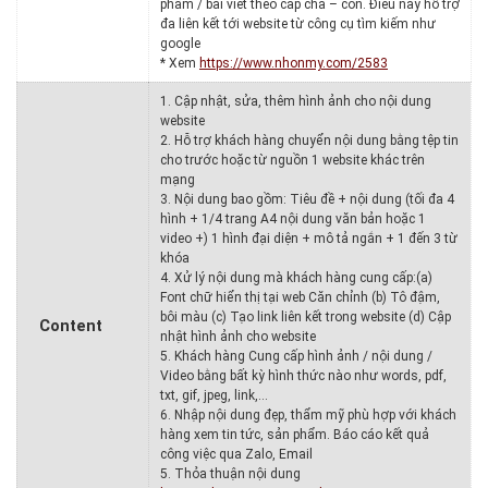
phẩm / bài viết theo cấp cha – con. Điều này hỗ trợ
đa liên kết tới website từ công cụ tìm kiếm như
google
* Xem
https://www.nhonmy.com/2583
1. Cập nhật, sửa, thêm hình ảnh cho nội dung
website
2. Hỗ trợ khách hàng chuyển nội dung bằng tệp tin
cho trước hoặc từ nguồn 1 website khác trên
mạng
3. Nội dung bao gồm: Tiêu đề + nội dung (tối đa 4
hình + 1/4 trang A4 nội dung văn bản hoặc 1
video +) 1 hình đại diện + mô tả ngắn + 1 đến 3 từ
khóa
4. Xử lý nội dung mà khách hàng cung cấp:(a)
Font chữ hiển thị tại web Căn chỉnh (b) Tô đậm,
bôi màu (c) Tạo link liên kết trong website (d) Cập
Content
nhật hình ảnh cho website
5. Khách hàng Cung cấp hình ảnh / nội dung /
Video bằng bất kỳ hình thức nào như words, pdf,
txt, gif, jpeg, link,…
6. Nhập nội dung đẹp, thẩm mỹ phù hợp với khách
hàng xem tin tức, sản phẩm. Báo cáo kết quả
công việc qua Zalo, Email
5. Thỏa thuận nội dung