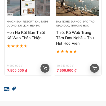
KHÁCH SẠN, RESORT, KHU NGHỈ
DẠY NGHỀ, DU HỌC, ĐÀO TẠO,
DƯỠNG, DU LỊCH, HẸN HÒ
GIÁO DỤC, TRƯỜNG HỌC
Hẹn Hò Kết Bạn Thiết
Thiết Kế Web Trung
Kế Web Thân Thiện
Tâm Dạy Nghề – Thu
Hút Học Viên
★
★
★
★
★
★
★
★
★
★
9.900.000
₫
10.243.000
₫
Giá
Giá
Giá
Giá
7.500.000
₫
7.500.000
₫
gốc
hiện
gốc
hiện
là:
tại
là:
tại
9.900.000 ₫.
là:
10.243.000 ₫.
là:
7.500.000 ₫.
7.500.000 ₫.