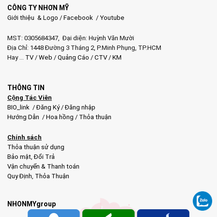
CÔNG TY NHƠN MỸ
Giới thiệu & Logo
/
Facebook
/
Youtube
MST: 0305684347, Đại diện: Huỳnh Văn Mười
Địa Chỉ: 1448 Đường 3 Tháng 2, P.Minh Phụng, TP.HCM
Hay …
TV
/
Web
/
Quảng Cáo
/
CTV
/
KM
THÔNG TIN
Cộng Tác Viên
BIO_link
/
Đăng Ký
/
Đăng nhập
Hướng Dẫn
/
Hoa hồng
/
Thỏa thuận
Chính sách
Thỏa thuận sử dụng
Bảo mật
,
Đổi Trả
Vận chuyển & Thanh toán
Quy Định
,
Thỏa Thuận
NHONMYgroup