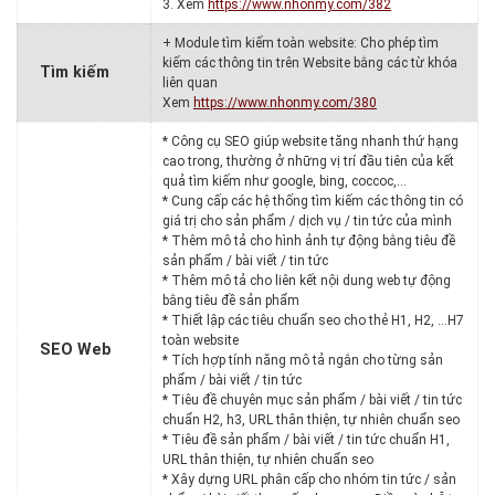
3. Xem
https://www.nhonmy.com/382
+ Module tìm kiếm toàn website: Cho phép tìm
kiếm các thông tin trên Website bằng các từ khóa
Tìm kiếm
liên quan
Xem
https://www.nhonmy.com/380
* Công cụ SEO giúp website tăng nhanh thứ hạng
cao trong, thường ở những vị trí đầu tiên của kết
quả tìm kiếm như google, bing, coccoc,…
* Cung cấp các hệ thống tìm kiếm các thông tin có
giá trị cho sản phẩm / dịch vụ / tin tức của mình
* Thêm mô tả cho hình ảnh tự động bằng tiêu đề
sản phẩm / bài viết / tin tức
* Thêm mô tả cho liên kết nội dung web tự động
bằng tiêu đề sản phẩm
* Thiết lập các tiêu chuẩn seo cho thẻ H1, H2, …H7
toàn website
SEO Web
* Tích hợp tính năng mô tả ngắn cho từng sản
phẩm / bài viết / tin tức
* Tiêu đề chuyên mục sản phẩm / bài viết / tin tức
chuẩn H2, h3, URL thân thiện, tự nhiên chuẩn seo
* Tiêu đề sản phẩm / bài viết / tin tức chuẩn H1,
URL thân thiện, tự nhiên chuẩn seo
* Xây dựng URL phân cấp cho nhóm tin tức / sản