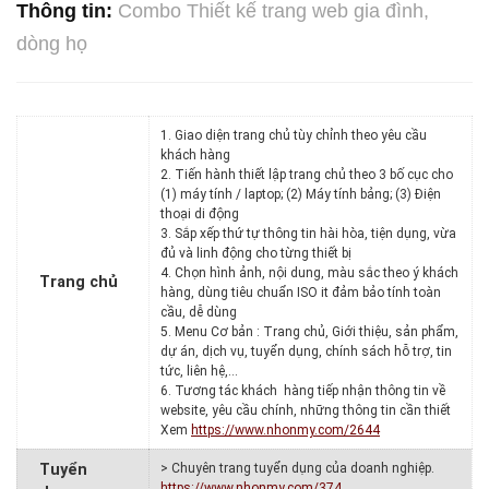
Thông tin:
Combo Thiết kế trang web gia đình,
dòng họ
1. Giao diện trang chủ tùy chỉnh theo yêu cầu
khách hàng
2. Tiến hành thiết lập trang chủ theo 3 bố cục cho
(1) máy tính / laptop; (2) Máy tính bảng; (3) Điện
thoại di động
3. Sắp xếp thứ tự thông tin hài hòa, tiện dụng, vừa
đủ và linh động cho từng thiết bị
4. Chọn hình ảnh, nội dung, màu sắc theo ý khách
Trang chủ
hàng, dùng tiêu chuẩn ISO it đảm bảo tính toàn
cầu, dễ dùng
5. Menu Cơ bản : Trang chủ, Giới thiệu, sản phẩm,
dự án, dịch vụ, tuyển dụng, chính sách hỗ trợ, tin
tức, liên hệ,…
6. Tương tác khách hàng tiếp nhận thông tin về
website, yêu cầu chính, những thông tin cần thiết
Xem
https://www.nhonmy.com/2644
Tuyển
> Chuyên trang tuyển dụng của doanh nghiệp.
https://www.nhonmy.com/374