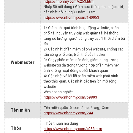
https://nhonmy.com/c253.htm
Nhập 50 nội dung ( Gồm sửa thông tin, nhập mới,
cập nhật nội dung ) / năm . Xem
https://www.nhonmy.com/140053
1/ Giám sát quá trình hoạt động website, phân
phối tài nguyên truy cập web giảm tải hệ thống,
tăng số lượng người dùng truy cập 1 thời điểm tối
đa
2/ Cập nhật phần mềm bảo vệ website, chống các
tấn công phổ biến, biến thể của hacker
3/ Chạy phần mềm nén ảnh, giảm dung lượng
Webmaster
website tối đa trong trường hợp phần mềm nén
ảnh không hoạt động do lỗi khách quan
4/ Cập nhật vá lỗi lõi phần mềm web phát sinh
theo thời gian. Cập nhật các tiện ích mở rộng
website
Web doanh nghiệp
https://www.nhonmy.com/69803
Tên miền quốc tế .com / .net / .org,. Xem
Tên miền
https://www.nhonmy.com/244
Thỏa thuận nội dung
Thỏa
https://www.nhonmy.com/c253.htm