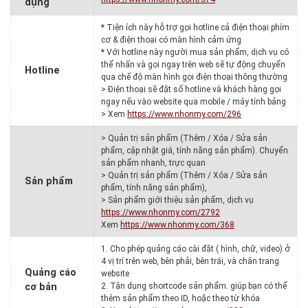
dụng
* Tiện ích này hỗ trợ gọi hotline cả điện thoại phím
cơ & điện thoại có màn hình cảm ứng
* Với hotline này người mua sản phẩm, dịch vụ có
thể nhấn và gọi ngay trên web sẽ tự động chuyển
Hotline
qua chế độ màn hình gọi điện thoại thông thường
> Điện thoại sẽ đặt số hotline và khách hàng gọi
ngay nếu vào website qua mobile / máy tính bảng
> Xem
https://www.nhonmy.com/296
> Quản trị sản phẩm (Thêm / Xóa / Sửa sản
phẩm, cập nhật giá, tính năng sản phẩm). Chuyển
sản phẩm nhanh, trực quan
> Quản trị sản phẩm (Thêm / Xóa / Sửa sản
Sản phẩm
phẩm, tính năng sản phẩm),
> Sản phẩm giới thiệu sản phẩm, dịch vụ
https://www.nhonmy.com/2792
Xem
https://www.nhonmy.com/368
1. Cho phép quảng cáo cài đặt ( hình, chữ, video) ở
4 vị trí trên web, bên phải, bên trái, và chân trang
Quảng cáo
website
cơ bản
2. Tận dụng shortcode sản phẩm. giúp bạn có thể
thêm sản phẩm theo ID, hoặc theo từ khóa