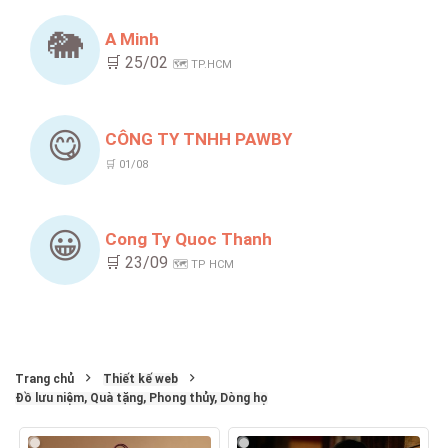
🐘
A Minh
🛒 25/02
🗺️ TP.HCM
😋
CÔNG TY TNHH PAWBY
🛒 01/08
😀
Cong Ty Quoc Thanh
🛒 23/09
🗺️ TP HCM
Trang chủ
Thiết kế web
Đồ lưu niệm, Quà tặng, Phong thủy, Dòng họ