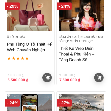
- 29%
- 24%
Ô TÔ, XE MÁY
CÁ NHÂN, CA SĨ, NGƯỜI MẪU, SIM
SỐ ĐẸP, VI TÍNH, TIN HỌC
Phụ Tùng Ô Tô Thiết Kế
Thiết Kế Web Điện
Web Chuyên Nghiệp
Thoại & Phụ Kiện –
★
★
★
★
★
Tăng Doanh Số
7.800.000
₫
9.900.000
₫
Giá
Giá
Giá
Giá
5.500.000
₫
7.500.000
₫
gốc
hiện
gốc
hiện
là:
tại
là:
tại
7.800.000 ₫.
là:
9.900.000 ₫.
là:
5.500.000 ₫.
7.500.000 ₫.
- 24%
- 27%