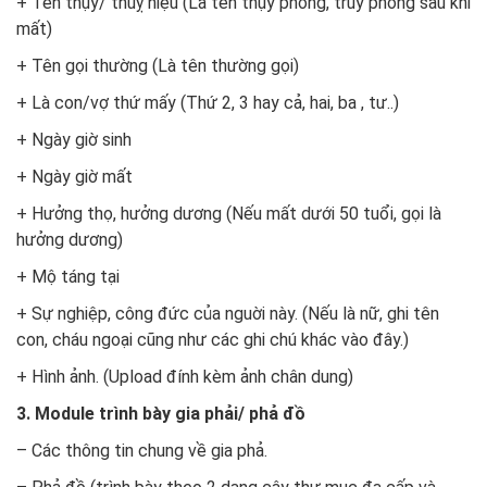
+ Tên thụy/ thuỵ hiệu (Là tên thụy phong, truy phong sau khi
mất)
+ Tên gọi thường (Là tên thường gọi)
+ Là con/vợ thứ mấy (Thứ 2, 3 hay cả, hai, ba , tư..)
+ Ngày giờ sinh
+ Ngày giờ mất
+ Hưởng thọ, hưởng dương (Nếu mất dưới 50 tuổi, gọi là
hưởng dương)
+ Mộ táng tại
+ Sự nghiệp, công đức của nguời này. (Nếu là nữ, ghi tên
con, cháu ngoại cũng như các ghi chú khác vào đây.)
+ Hình ảnh. (Upload đính kèm ảnh chân dung)
3. Module trình bày gia phải/ phả đồ
– Các thông tin chung về gia phả.