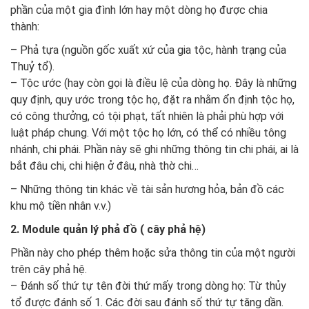
phần của một gia đình lớn hay một dòng họ được chia
thành:
– Phả tựa (nguồn gốc xuất xứ của gia tộc, hành trạng của
Thuỷ tổ).
– Tộc ước (hay còn gọi là điều lệ của dòng họ. Đây là những
quy định, quy ước trong tộc họ, đặt ra nhằm ổn định tộc họ,
có công thưởng, có tội phạt, tất nhiên là phải phù hợp với
luật pháp chung. Với một tộc họ lớn, có thể có nhiều tông
nhánh, chi phái. Phần này sẽ ghi những thông tin chi phái, ai là
bắt đâu chi, chi hiện ở đâu, nhà thờ chi…
– Những thông tin khác về tài sản hương hỏa, bản đồ các
khu mộ tiền nhân v.v.)
2. Module quản lý phả đồ ( cây phả hệ)
Phần này cho phép thêm hoặc sửa thông tin của một người
trên cây phả hệ.
– Đánh số thứ tự tên đời thứ mấy trong dòng họ: Từ thủy
tổ được đánh số 1. Các đời sau đánh số thứ tự tăng dần.