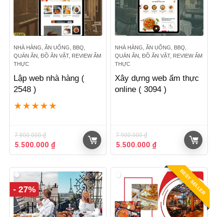
NHÀ HÀNG, ĂN UỐNG, BBQ,
NHÀ HÀNG, ĂN UỐNG, BBQ,
QUÁN ĂN, ĐỒ ĂN VẶT, REVIEW ẨM
QUÁN ĂN, ĐỒ ĂN VẶT, REVIEW ẨM
THỰC
THỰC
Lập web nhà hàng (
Xây dựng web ẩm thực
2548 )
online ( 3094 )
★
★
★
★
★
7.800.000
₫
7.900.000
₫
Giá
Giá
Giá
Giá
5.500.000
₫
5.500.000
₫
gốc
hiện
gốc
hiện
là:
tại
là:
tại
BEST SELLER
7.800.000 ₫.
là:
7.900.000 ₫.
là:
5.500.000 ₫.
5.500.000 ₫.
- 27%