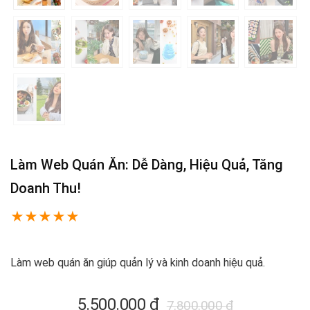
Làm Web Quán Ăn: Dễ Dàng, Hiệu Quả, Tăng
Doanh Thu!
★
★
★
★
★
Làm web quán ăn giúp quản lý và kinh doanh hiệu quả.
Giá
Giá
5.500.000
₫
7.800.000
₫