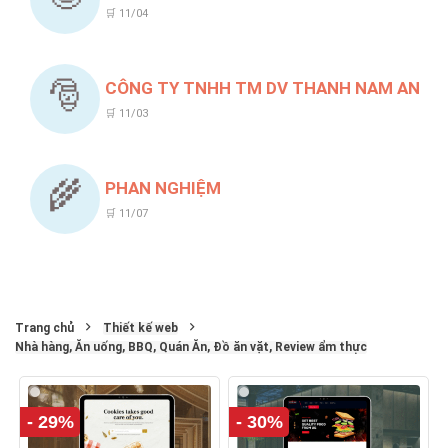
🛒 11/04
🎅
CÔNG TY TNHH TM DV THANH NAM AN
🛒 11/03
🌾
PHAN NGHIỆM
🛒 11/07
Trang chủ
Thiết kế web
Nhà hàng, Ăn uống, BBQ, Quán Ăn, Đồ ăn vặt, Review ẩm thực
- 29%
- 30%