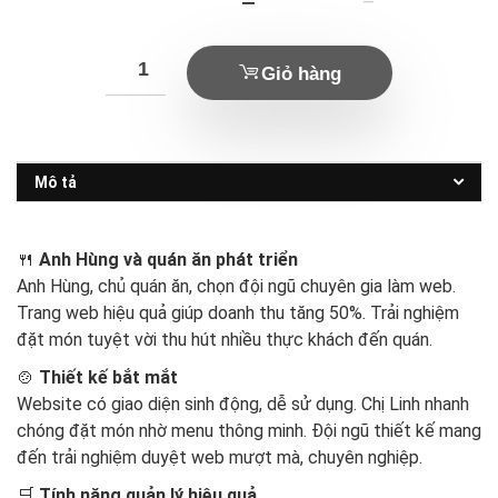
hiện
gốc
tại
là:
Giỏ hàng
là:
7.800.000 ₫.
5.500.000 ₫.
Mô tả
🍴
Anh Hùng và quán ăn phát triển
Anh Hùng, chủ quán ăn, chọn đội ngũ chuyên gia làm web.
Trang web hiệu quả giúp doanh thu tăng 50%. Trải nghiệm
đặt món tuyệt vời thu hút nhiều thực khách đến quán.
🍲
Thiết kế bắt mắt
Website có giao diện sinh động, dễ sử dụng. Chị Linh nhanh
chóng đặt món nhờ menu thông minh. Đội ngũ thiết kế mang
đến trải nghiệm duyệt web mượt mà, chuyên nghiệp.
🛒
Tính năng quản lý hiệu quả