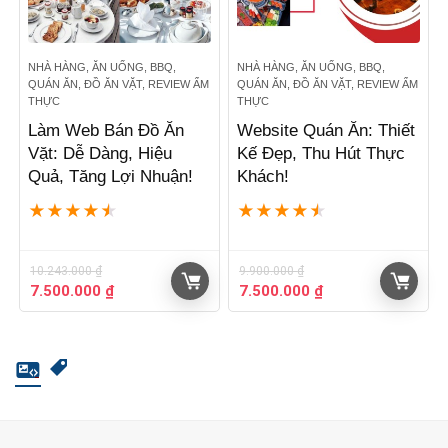
NHÀ HÀNG, ĂN UỐNG, BBQ,
NHÀ HÀNG, ĂN UỐNG, BBQ,
QUÁN ĂN, ĐỒ ĂN VẶT, REVIEW ẨM
QUÁN ĂN, ĐỒ ĂN VẶT, REVIEW ẨM
THỰC
THỰC
Làm Web Bán Đồ Ăn
Website Quán Ăn: Thiết
Vặt: Dễ Dàng, Hiệu
Kế Đẹp, Thu Hút Thực
Quả, Tăng Lợi Nhuận!
Khách!
★
★
★
★
★
★
★
★
★
★
10.243.000
₫
9.900.000
₫
Giá
Giá
Giá
Giá
7.500.000
₫
7.500.000
₫
gốc
hiện
gốc
hiện
là:
tại
là:
tại
10.243.000 ₫.
là:
9.900.000 ₫.
là:
7.500.000 ₫.
7.500.000 ₫.