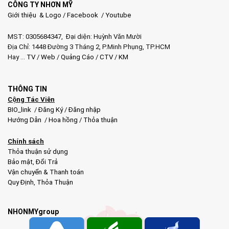
CÔNG TY NHƠN MỸ
Giới thiệu & Logo
/
Facebook
/
Youtube
MST: 0305684347, Đại diện: Huỳnh Văn Mười
Địa Chỉ: 1448 Đường 3 Tháng 2, P.Minh Phụng, TP.HCM
Hay …
TV
/
Web
/
Quảng Cáo
/
CTV
/
KM
THÔNG TIN
Cộng Tác Viên
BIO_link
/
Đăng Ký
/
Đăng nhập
Hướng Dẫn
/
Hoa hồng
/
Thỏa thuận
Chính sách
Thỏa thuận sử dụng
Bảo mật
,
Đổi Trả
Vận chuyển & Thanh toán
Quy Định
,
Thỏa Thuận
NHONMYgroup