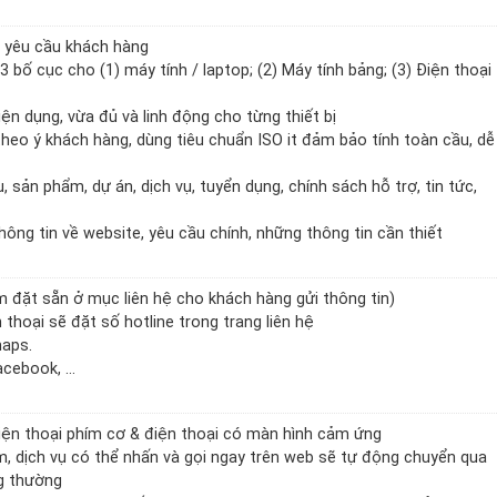
o yêu cầu khách hàng
3 bố cục cho (1) máy tính / laptop; (2) Máy tính bảng; (3) Điện thoại
tiện dụng, vừa đủ và linh động cho từng thiết bị
theo ý khách hàng, dùng tiêu chuẩn ISO it đảm bảo tính toàn cầu, dễ
, sản phẩm, dự án, dịch vụ, tuyển dụng, chính sách hỗ trợ, tin tức,
ông tin về website, yêu cầu chính, những thông tin cần thiết
m đặt sẵn ở mục liên hệ cho khách hàng gửi thông tin)
n thoại sẽ đặt số hotline trong trang liên hệ
maps.
Facebook, …
 điện thoại phím cơ & điện thoại có màn hình cảm ứng
m, dịch vụ có thể nhấn và gọi ngay trên web sẽ tự động chuyển qua
ng thường