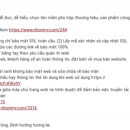
 dễ đọc, dễ hiểu, chọn tên miền phù hộp thương hiệu, sản phẩm công
. Xem
https://www.nhonmy.com/244
ứng chỉ bảo mật SSL toàn cầu. (2) Lấy mã xác nhận và cập nhật SSL
 sửa các đường link về bảo mật 100%
 / bằng tay theo yêu cầu quản trị web
web, khách hàng vể an toàn thông tin, đặt biệt về mua bán website
phát sinh không bảo mật web và sửa chữa về bảo mật
hẩu hay thông tin thẻ tín dụng khi web sử dụng https://
UcPJFIRy9Y
giữa máy chủ trang web và trình duyệt để đảm bảo việc truyền tải
oàn
315
w.nhonmy.com/3316
 động, Định hướng tương lai…