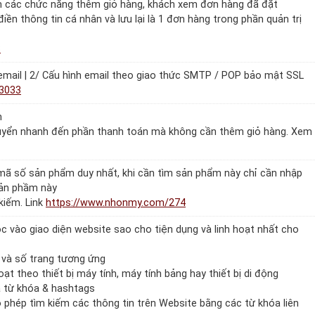
m các chức năng thêm giỏ hàng, khách xem đơn hàng đã đặt
ền thông tin cá nhân và lưu lại là 1 đơn hàng trong phần quản trị
8
 email | 2/ Cấu hình email theo giao thức SMTP / POP bảo mật SSL
3033
m
huyển nhanh đến phần thanh toán mà không cần thêm giỏ hàng. Xem
 mã số sản phẩm duy nhất, khi cần tìm sản phẩm này chỉ cần nhập
sản phầm này
 kiếm. Link
https://www.nhonmy.com/274
c vào giao diện website sao cho tiện dụng và linh hoạt nhất cho
, và số trang tương ứng
oạt theo thiết bị máy tính, máy tính bảng hay thiết bị di động
a từ khóa & hashtags
 phép tìm kiếm các thông tin trên Website bằng các từ khóa liên