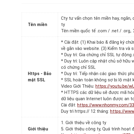
Cty tư vấn chọn tên miền hay, ngắn,
Tên miền
ty
Tên miền quốc tế .com / .net / .org,
* Cài đặt: (1) Khai báo & đăng ký ch
về gắn vào website. (3) Kiểm tra và
* Duy trì: Gia chứng chỉ SSL tự động
* Duy trì: Luôn cập nhật chủ sở hữu 
có chứng chỉ SSL
Https - Bảo
* Duy trì: Tiếp nhận các giao thức 
mật SSL
* SSL hoàn toàn không sợ bị lộ mật k
Video Giới Thiệu:
https://youtu.be/w
* HTTPS các dữ liệu sẽ được mã hóa 
dữ liệu quan Internet luôn được an t
Cài đặt:
https://www.nhonmy.com/3
Duy trì https:// 12 tháng:
https://ww
1. Giới thiệu về công ty
Giới thiệu
5. Giới thiệu công ty, Quá trình hoạt