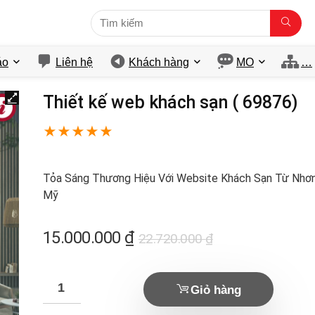
́o
Liên hệ
Khách hàng
MO
…
Thiết kế web khách sạn ( 69876)
★
★
★
★
★
Tỏa Sáng Thương Hiệu Với Website Khách Sạn Từ Nhơ
Mỹ
Giá
Giá
15.000.000
₫
22.720.000
₫
gốc
hiện
là:
tại
Giỏ hàng
22.720.000 ₫.
là: