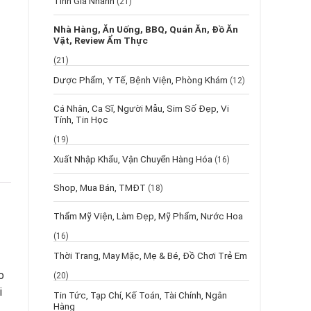
Tính Giá Nhanh
(21)
Nhà Hàng, Ăn Uống, BBQ, Quán Ăn, Đồ Ăn
Vặt, Review Ẩm Thực
(21)
Dược Phẩm, Y Tế, Bệnh Viện, Phòng Khám
(12)
Cá Nhân, Ca Sĩ, Người Mẫu, Sim Số Đẹp, Vi
Tính, Tin Học
(19)
Xuất Nhập Khẩu, Vận Chuyển Hàng Hóa
(16)
Shop, Mua Bán, TMĐT
(18)
Thẩm Mỹ Viện, Làm Đẹp, Mỹ Phẩm, Nước Hoa
(16)
Thời Trang, May Mặc, Mẹ & Bé, Đồ Chơi Trẻ Em
o
(20)
i
Tin Tức, Tạp Chí, Kế Toán, Tài Chính, Ngân
Hàng