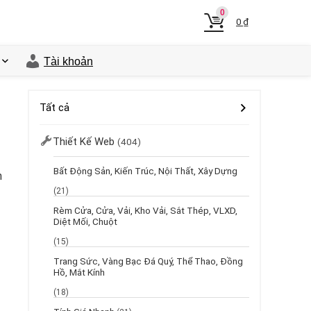
0
0
₫
Tài khoản
Tất cả
Thiết Kế Web
(404)
Bất Động Sản, Kiến Trúc, Nội Thất, Xây Dựng
n
(21)
Rèm Cửa, Cửa, Vải, Kho Vải, Sắt Thép, VLXD,
Diệt Mối, Chuột
(15)
Trang Sức, Vàng Bạc Đá Quý, Thể Thao, Đồng
Hồ, Mắt Kính
(18)