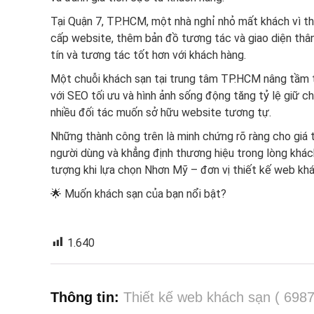
Tại Quận 7, TP.HCM, một nhà nghỉ nhỏ mất khách vì th
cấp website, thêm bản đồ tương tác và giao diện thân
tín và tương tác tốt hơn với khách hàng.
Một chuỗi khách sạn tại trung tâm TP.HCM nâng tầm t
với SEO tối ưu và hình ảnh sống động tăng tỷ lệ giữ 
nhiều đối tác muốn sở hữu website tương tự.
Những thành công trên là minh chứng rõ ràng cho giá tr
người dùng và khẳng định thương hiệu trong lòng khá
tượng khi lựa chọn Nhơn Mỹ – đơn vị thiết kế web khá
🌟 Muốn khách sạn của bạn nổi bật?
1.640
Thông tin:
Thiết kế web khách sạn ( 698