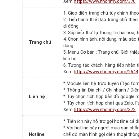
Xem
https://www.nhonmy.com/370
1. Giao diện trang chủ tùy chỉnh the
2. Tiến hành thiết lập trang chủ theo 
di động
3. Sắp xếp thứ tự thông tin hài hòa, 
4. Chọn hình ảnh, nội dung, màu sắc 
Trang chủ
dùng
5. Menu Cơ bản : Trang chủ, Giới thiệu
liên hệ,…
6. Tương tác khách hàng tiếp nhận th
Xem
https://www.nhonmy.com/2644
* Module liên hệ trực tuyến (Tạo for
* Thông tin Địa chỉ / Chi nhánh / Điệ
Liên hệ
* Tùy chọn tích hợp bản đồ google 
* Tùy chọn tích hợp chat qua Zalo, 
Xem
https://www.nhonmy.com/372
* Tiện ích này hỗ trợ gọi hotline cả
* Với hotline này người mua sản phẩ
Hotline
chế độ màn hình gọi điện thoại thô