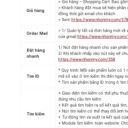
> Giỏ hàng – Shopping Cart: Bao gồ
> Khách hàng đặt mua sẽ hiện phần đi
Giỏ hàng
đồng thời gửi email cho khách
> Xem
https://www.nhonmy.com/37
> 1/ Quản lý tất cả đơn hàng mới về
Order Mail
của gmail
https://www.nhonmy.com/
1/ Nút đặt hàng nhanh cho sản phẩ
Đặt hàng
2/ Khi khách nhấp vào nút này sẽ c
nhanh
https://www.nhonmy.com/358
* Quy trình: Mỗi sản phẩm luôn có 1
Tìm ID
mã số vào ô tìm kiếm thì đến ngay 
* Tìm sản phẩm bằng ID trong ô tìm
+ Giao diện tìm kiếm có thể phụ thuộ
đúng nhu cầu tìm kiếm
+ Kết quả tìm hiện ra số kết quả tìm
+ Nút tìm kiếm có thể thay đổi linh h
Tìm kiếm
+ Tự động tìm và xuất ra kết quả củ
+ Module tìm kiếm toàn website: Cho