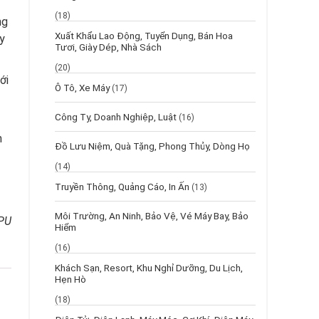
(18)
ng
Xuất Khẩu Lao Động, Tuyển Dụng, Bán Hoa
y
Tươi, Giày Dép, Nhà Sách
(20)
ới
Ô Tô, Xe Máy
(17)
Công Ty, Doanh Nghiệp, Luật
(16)
m
Đồ Lưu Niệm, Quà Tặng, Phong Thủy, Dòng Họ
(14)
Truyền Thông, Quảng Cáo, In Ấn
(13)
Môi Trường, An Ninh, Bảo Vệ, Vé Máy Bay, Bảo
 PU
Hiểm
(16)
Khách Sạn, Resort, Khu Nghỉ Dưỡng, Du Lịch,
Hẹn Hò
(18)