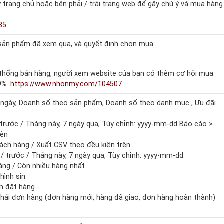
 trang chủ hoặc bên phải / trái trang web để gây chú ý và mua hàng
85
 sản phẩm đã xem qua, và quyết định chọn mua
ệ thống bán hàng, người xem website của bạn có thêm cơ hội mua
9%.
https://www.nhonmy.com/104507
ngày, Doanh số theo sản phẩm, Doanh số theo danh mục , Ưu đãi
trước / Tháng này, 7 ngày qua, Tùy chỉnh: yyyy-mm-dd Báo cáo >
rên
ách hàng / Xuất CSV theo đều kiện trên
 trước / Tháng này, 7 ngày qua, Tùy chỉnh: yyyy-mm-dd
àng / Còn nhiều hàng nhất
hình sin
h đặt hàng
thái đơn hàng (đơn hàng mới, hàng đã giao, đơn hàng hoàn thành)