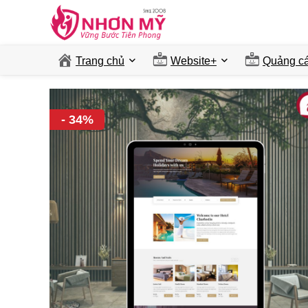
Trang chủ
Website+
Quảng ca
- 34%