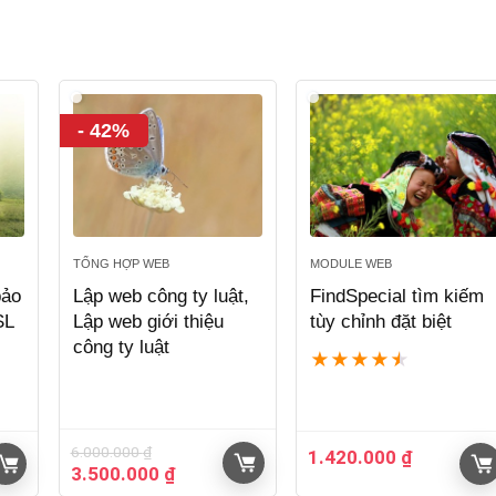
- 42%
TỔNG HỢP WEB
MODULE WEB
bảo
Lập web công ty luật,
FindSpecial tìm kiếm
SL
Lập web giới thiệu
tùy chỉnh đặt biệt
công ty luật
★
★
★
★
★
6.000.000
₫
1.420.000
₫
Giá
Giá
3.500.000
₫
gốc
hiện