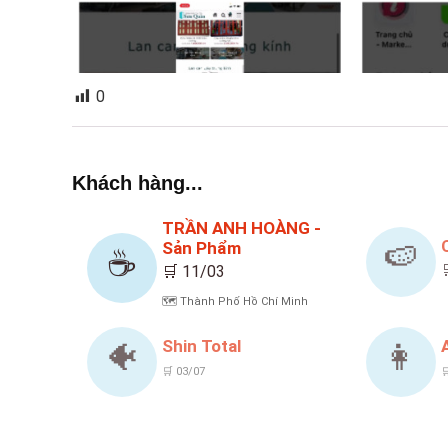
0
Khách hàng...
TRẦN ANH HOÀNG -
Sản Phẩm
🍉
☕
🛒 11/03
🗺️ Thành Phố Hồ Chí Minh
Shin Total
🐠
👩
🛒 03/07
