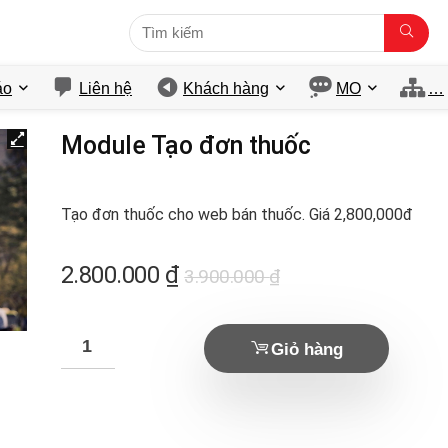
́o
Liên hệ
Khách hàng
MO
…
Module Tạo đơn thuốc
Tạo đơn thuốc cho web bán thuốc. Giá 2,800,000đ
Giá
Giá
2.800.000
₫
3.900.000
₫
gốc
hiện
là:
tại
Giỏ hàng
3.900.000 ₫.
là:
2.800.000 ₫.