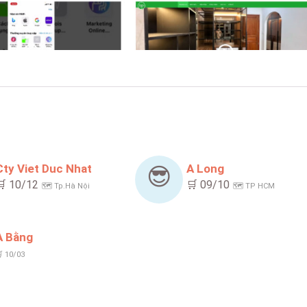
Cty Viet Duc Nhat
A Long
😎
🛒 10/12
🛒 09/10
🗺️ Tp.Hà Nội
🗺️ TP HCM
A Bằng
 10/03