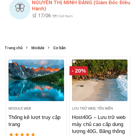
NGUYỄN THỊ MINH ĐĂNG (Giám Đốc Điều
🦋
Hành)
🛒 17/06
🗺️ Việt Nam
Trang chủ
Module
Cơ bản
- 20%
MODULE WEB
LƯU TRỮ WEB, TÊN MIỀN
Thống kê lượt truy cập
Host40G – Lưu trữ web
trang
máy chủ cao cấp dung
lượng 40G, Băng thông
★
★
★
★
★