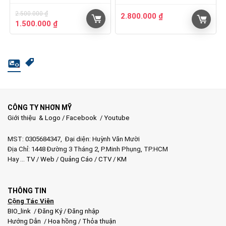
2.500.000
₫
2.800.000
₫
Giá
Giá
1.500.000
₫
gốc
hiện
là:
tại
2.500.000 ₫.
là:
1.500.000 ₫.
CÔNG TY NHƠN MỸ
Giới thiệu & Logo
/
Facebook
/
Youtube
MST: 0305684347, Đại diện: Huỳnh Văn Mười
Địa Chỉ: 1448 Đường 3 Tháng 2, P.Minh Phụng, TP.HCM
Hay …
TV
/
Web
/
Quảng Cáo
/
CTV
/
KM
THÔNG TIN
Cộng Tác Viên
BIO_link
/
Đăng Ký
/
Đăng nhập
Hướng Dẫn
/
Hoa hồng
/
Thỏa thuận