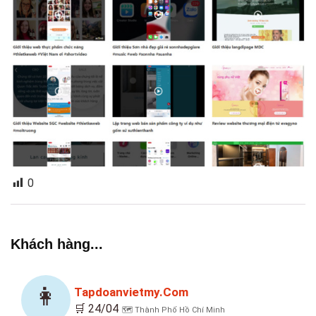
0
Khách hàng...
👩
Tapdoanvietmy.com
🛒 24/04
🗺️ Thành Phố Hồ Chí Minh