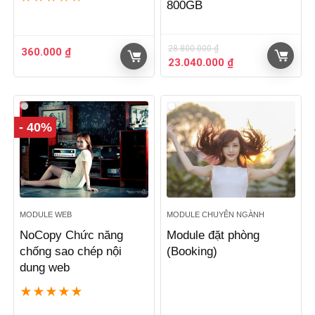
800GB
28.800.000
₫
360.000
₫
Giá
Giá
23.040.000
₫
gốc
hiện
là:
tại
28.800.000 ₫.
là:
23.040.000 ₫.
- 40%
MODULE WEB
MODULE CHUYÊN NGÀNH
NoCopy Chức năng
Module đặt phòng
chống sao chép nội
(Booking)
dung web
★
★
★
★
★