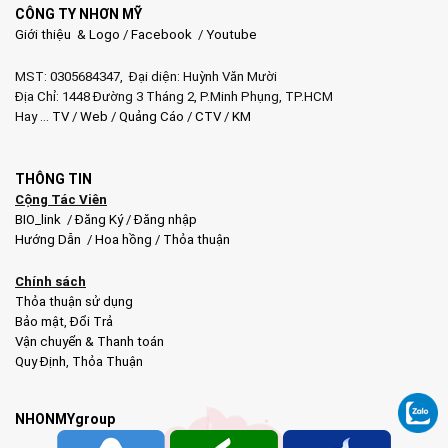
CÔNG TY NHƠN MỸ
Giới thiệu & Logo
/
Facebook
/
Youtube
MST: 0305684347, Đại diện: Huỳnh Văn Mười
Địa Chỉ: 1448 Đường 3 Tháng 2, P.Minh Phụng, TP.HCM
Hay …
TV
/
Web
/
Quảng Cáo
/
CTV
/
KM
THÔNG TIN
Cộng Tác Viên
BIO_link
/
Đăng Ký
/
Đăng nhập
Hướng Dẫn
/
Hoa hồng
/
Thỏa thuận
Chính sách
Thỏa thuận sử dụng
Bảo mật
,
Đổi Trả
Vận chuyển & Thanh toán
Quy Định
,
Thỏa Thuận
NHONMYgroup