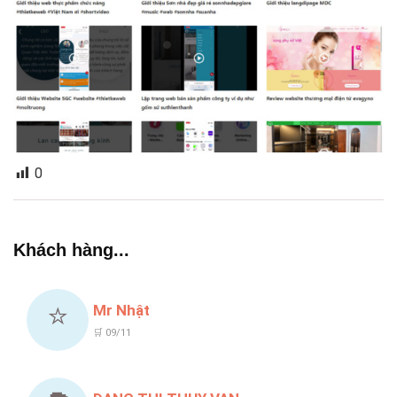
0
Khách hàng...
⭐
Mr Nhật
🛒 09/11