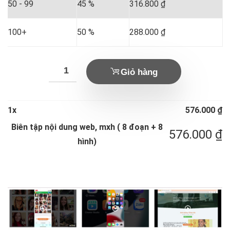
50 - 99
45 %
316.800
₫
100+
50 %
288.000
₫
Giỏ hàng
1
x
576.000
₫
Biên tập nội dung web, mxh ( 8 đoạn + 8
576.000
₫
hình)