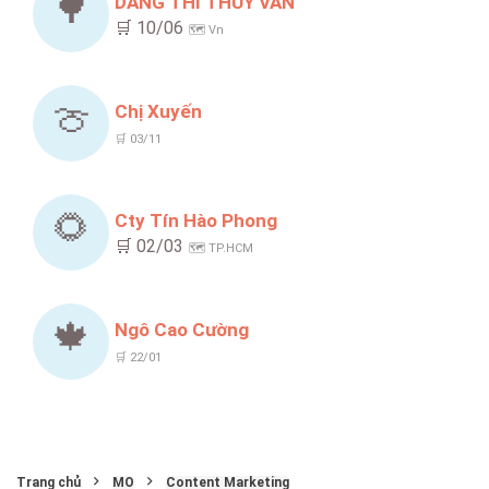
🌳
DANG THI THUY VAN
🛒 10/06
🗺️ Vn
🍈
Chị Xuyến
🛒 03/11
🌻
Cty Tín Hào Phong
🛒 02/03
🗺️ TP.HCM
🍁
Ngô Cao Cường
🛒 22/01
Trang chủ
MO
Content Marketing