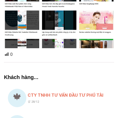
0
Khách hàng...
🍁
CTY TNHH TƯ VẤN ĐẦU TƯ PHÚ TÀI
🛒 28/12