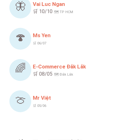
🦋
Vai Luc Ngan
🛒 10/10
🗺️ TP HCM
🍄
Ms Yen
🛒 06/07
🌈
E-Commerce Đắk Lắk
🛒 08/05
🗺️ Đắk Lắk
🍈
Mr Việt
🛒 05/06