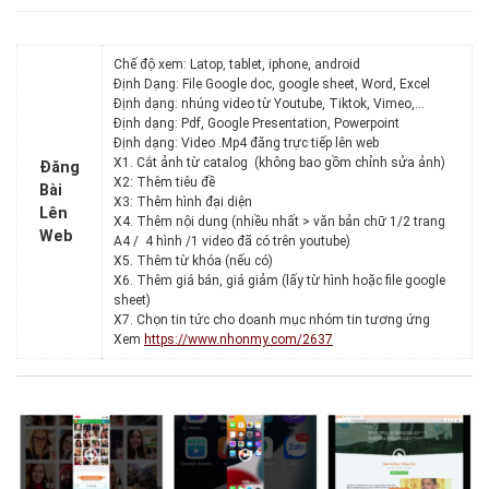
Chế độ xem: Latop, tablet, iphone, android
Định Dạng: File Google doc, google sheet, Word, Excel
Định dạng: nhúng video từ Youtube, Tiktok, Vimeo,…
Định dạng: Pdf, Google Presentation, Powerpoint
Định dạng: Video .Mp4 đăng trực tiếp lên web
X1. Cắt ảnh từ catalog (không bao gồm chỉnh sửa ảnh)
Đăng
X2: Thêm tiêu đề
Bài
X3: Thêm hình đại diện
Lên
X4. Thêm nội dung (nhiều nhất > văn bản chữ 1/2 trang
Web
A4 / 4 hình /1 video đã có trên youtube)
X5. Thêm từ khóa (nếu có)
X6. Thêm giá bán, giá giảm (lấy từ hình hoặc file google
sheet)
X7. Chọn tin tức cho doanh mục nhóm tin tương ứng
Xem
https://www.nhonmy.com/2637