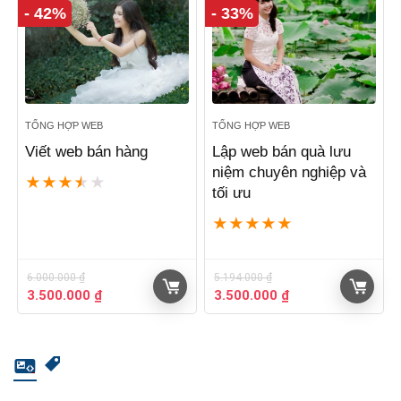
3.200.000 ₫.
- 42%
- 33%
TỔNG HỢP WEB
TỔNG HỢP WEB
Viết web bán hàng
Lập web bán quà lưu
niệm chuyên nghiệp và
★
★
★
★
★
tối ưu
★
★
★
★
★
6.000.000
₫
5.194.000
₫
Giá
Giá
Giá
Giá
3.500.000
₫
3.500.000
₫
gốc
hiện
gốc
hiện
là:
tại
là:
tại
6.000.000 ₫.
là:
5.194.000 ₫.
là:
3.500.000 ₫.
3.500.000 ₫.