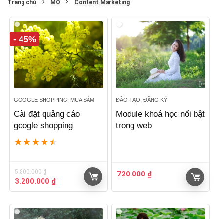
Trang chủ
MO
Content Marketing
- 45%
GOOGLE SHOPPING, MUA SẮM
ĐÀO TẠO, ĐĂNG KÝ
Cài đặt quảng cáo
Module khoá học nổi bật
google shopping
trong web
★
★
★
★
★
5.800.000
₫
720.000
₫
Giá
Giá
3.200.000
₫
gốc
hiện
là:
tại
5.800.000 ₫.
là: