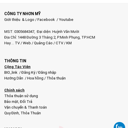
CÔNG TY NHƠN MỸ
Giới thiệu & Logo
/
Facebook
/
Youtube
MST: 0305684347, Đại diện: Huỳnh Văn Mười
Địa Chỉ: 1448 Đường 3 Tháng 2, P.Minh Phụng, TP.HCM
Hay …
TV
/
Web
/
Quảng Cáo
/
CTV
/
KM
THÔNG TIN
Cộng Tác Viên
BIO_link
/
Đăng Ký
/
Đăng nhập
Hướng Dẫn
/
Hoa hồng
/
Thỏa thuận
Chính sách
Thỏa thuận sử dụng
Bảo mật
,
Đổi Trả
Vận chuyển & Thanh toán
Quy Định
,
Thỏa Thuận