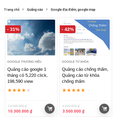
Trang chủ
Quảng cáo
Google địa điểm, google map
- 31%
- 42%
GOOGLE THƯƠNG HIỆU
GOOGLE TỪ KHÓA
Quảng cáo google 1
Quảng cáo chống thấm,
tháng có 5,220 click,
Quảng cáo từ khóa
198,590 view
chống thấm
★
★
★
★
★
★
★
★
★
★
14.900.000
₫
6.000.000
₫
Giá
Giá
Giá
Giá
10.300.000
₫
3.500.000
₫
gốc
hiện
gốc
hiện