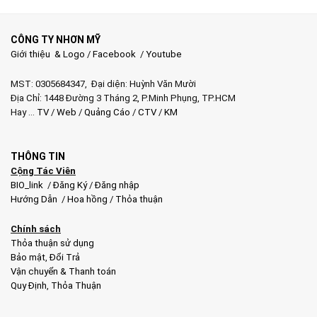
CÔNG TY NHƠN MỸ
Giới thiệu & Logo
/
Facebook
/
Youtube
MST: 0305684347, Đại diện: Huỳnh Văn Mười
Địa Chỉ: 1448 Đường 3 Tháng 2, P.Minh Phụng, TP.HCM
Hay …
TV
/
Web
/
Quảng Cáo
/
CTV
/
KM
THÔNG TIN
Cộng Tác Viên
BIO_link
/
Đăng Ký
/
Đăng nhập
Hướng Dẫn
/
Hoa hồng
/
Thỏa thuận
Chính sách
Thỏa thuận sử dụng
Bảo mật
,
Đổi Trả
Vận chuyển & Thanh toán
Quy Định
,
Thỏa Thuận