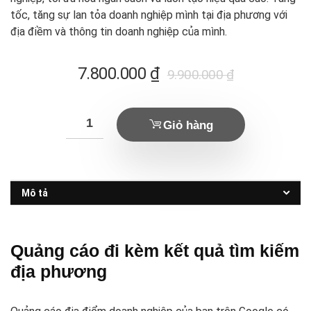
tốc, tăng sự lan tỏa doanh nghiệp mình tại địa phương với
địa điềm và thông tin doanh nghiệp của mình.
Giá
Giá
7.800.000
₫
9.900.000
₫
hiện
gốc
tại
là:
Giỏ hàng
là:
9.900.000 ₫.
7.800.000 ₫.
Mô tả
Quảng cáo đi kèm kết quả tìm kiếm
địa phương