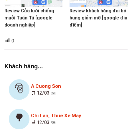
Review Cửa lưới chống
Review khách hàng đai bó
muỗi Tuấn Tú [google
bụng giảm mỡ [google địa
doanh nghiệp]
điểm]
0
Khách hàng...
🎅
A Cuong Son
🛒 12/03
🗺️
🌳
Chi Lan, Thue Xe May
🛒 12/03
🗺️