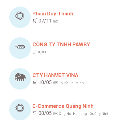
🌻
Phạm Duy Thành
🛒 07/11
🗺️
🥕
CÔNG TY TNHH PAWBY
🛒 01/08
🐘
CTY HANVET VINA
🛒 10/05
🗺️ Tp Hồ Chí Minh
🌻
E-Commerce Quảng Ninh
🛒 08/05
🗺️ Ồng Hà- Hạ Long - Quảng Ninh