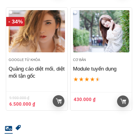
là:
tại
là:
tại
14.900.000 ₫.
là:
6.000.000 ₫.
là:
10.300.000 ₫.
3.500.000 ₫.
- 34%
GOOGLE TỪ KHÓA
CƠ BẢN
Quảng cáo diệt mối, diệt
Module tuyển dụng
mối tận gốc
★
★
★
★
★
9.900.000
₫
430.000
₫
Giá
Giá
6.500.000
₫
gốc
hiện
là:
tại
9.900.000 ₫.
là:
6.500.000 ₫.