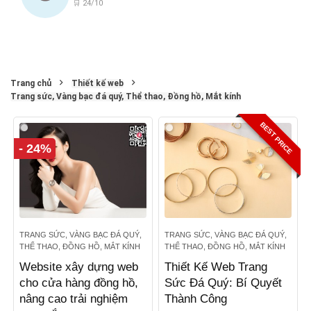
🛒 24/10
Trang chủ
Thiết kế web
Trang sức, Vàng bạc đá quý, Thể thao, Đồng hồ, Mắt kính
BEST PRICE
- 24%
TRANG SỨC, VÀNG BẠC ĐÁ QUÝ,
TRANG SỨC, VÀNG BẠC ĐÁ QUÝ,
THỂ THAO, ĐỒNG HỒ, MẮT KÍNH
THỂ THAO, ĐỒNG HỒ, MẮT KÍNH
Website xây dựng web
Thiết Kế Web Trang
cho cửa hàng đồng hồ,
Sức Đá Quý: Bí Quyết
nâng cao trải nghiệm
Thành Công