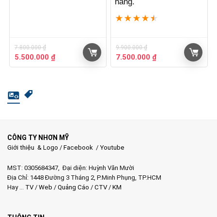
hàng.
★
★
★
★
★
7.800.000
₫
9.900.000
₫
Giá
Giá
Giá
Giá
5.500.000
₫
7.500.000
₫
gốc
hiện
gốc
hiện
là:
tại
là:
tại
7.800.000 ₫.
là:
9.900.000 ₫.
là:
5.500.000 ₫.
7.500.000 ₫.
CÔNG TY NHƠN MỸ
Giới thiệu & Logo
/
Facebook
/
Youtube
MST: 0305684347, Đại diện: Huỳnh Văn Mười
Địa Chỉ: 1448 Đường 3 Tháng 2, P.Minh Phụng, TP.HCM
Hay …
TV
/
Web
/
Quảng Cáo
/
CTV
/
KM