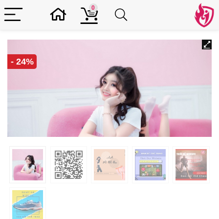
0
- 24%