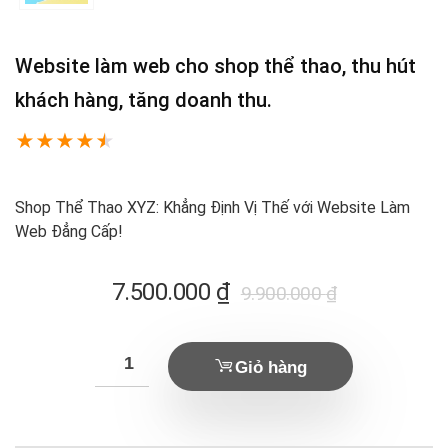
Website làm web cho shop thể thao, thu hút
khách hàng, tăng doanh thu.
★
★
★
★
★
Shop Thể Thao XYZ: Khẳng Định Vị Thế với Website Làm
Web Đẳng Cấp!
Giá
Giá
7.500.000
₫
9.900.000
₫
hiện
gốc
tại
là:
Giỏ hàng
là:
9.900.000 ₫.
7.500.000 ₫.