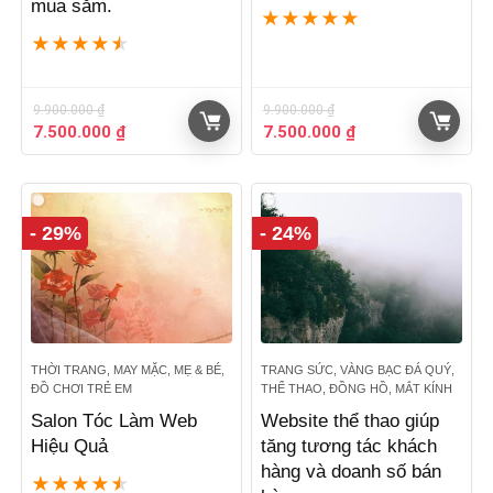
mua sắm.
★
★
★
★
★
★
★
★
★
★
9.900.000
₫
9.900.000
₫
Giá
Giá
Giá
Giá
7.500.000
₫
7.500.000
₫
gốc
hiện
gốc
hiện
là:
tại
là:
tại
9.900.000 ₫.
là:
9.900.000 ₫.
là:
7.500.000 ₫.
7.500.000 ₫.
- 29%
- 24%
THỜI TRANG, MAY MẶC, MẸ & BÉ,
TRANG SỨC, VÀNG BẠC ĐÁ QUÝ,
ĐỒ CHƠI TRẺ EM
THỂ THAO, ĐỒNG HỒ, MẮT KÍNH
Salon Tóc Làm Web
Website thể thao giúp
Hiệu Quả
tăng tương tác khách
hàng và doanh số bán
★
★
★
★
★