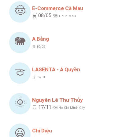
🤠
E-Commerce Cà Mau
🛒 08/05
🗺️ TP.Cà Mau
🐘
A Bằng
🛒 10/03
🍈
LASENTA - A Quyền
🛒 02/01
🌞
Nguyên Lê Thư Thủy
🛒 17/11
🗺️ Ho Chi Minh City
😃
Chị Diệu