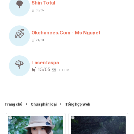
🌳
Shin Total
🛒 03/07
🌈
Okchances.com - Ms Nguyet
🛒 21/01
🌹
Lasentaspa
🛒 15/05
🗺️ TP.HCM
Trang chủ
Chưa phân loại
Tổng hợp Web