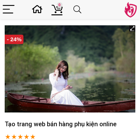
0
- 24%
Tạo trang web bán hàng phụ kiện online
★
★
★
★
★