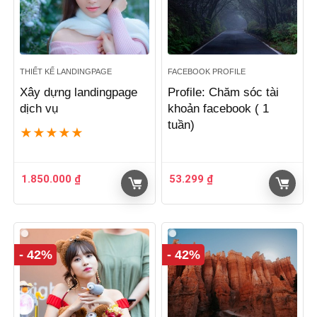
THIẾT KẾ LANDINGPAGE
FACEBOOK PROFILE
Xây dựng landingpage
Profile: Chăm sóc tài
dịch vụ
khoản facebook ( 1
tuần)
★
★
★
★
★
1.850.000
₫
53.299
₫
- 42%
- 42%