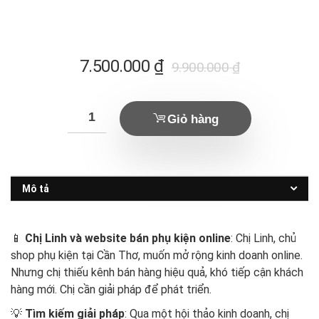
Giá
Giá
7.500.000
₫
9.900.000
₫
hiện
gốc
tại
là:
Giỏ hàng
là:
9.900.000 ₫.
7.500.000 ₫.
Mô tả
📱
Chị Linh và website bán phụ kiện online
: Chị Linh, chủ
shop phụ kiện tại Cần Thơ, muốn mở rộng kinh doanh online.
Nhưng chị thiếu kênh bán hàng hiệu quả, khó tiếp cận khách
hàng mới. Chị cần giải pháp để phát triển.
💡
Tìm kiếm giải pháp
: Qua một hội thảo kinh doanh, chị