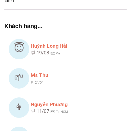
0
Khách hàng...
😇
Huỳnh Long Hải
🛒 19/08
🗺️ Vn
🌱
Ms Thu
🛒 24/04
👧
Nguyễn Phương
🛒 11/07
🗺️ Tp.HCM