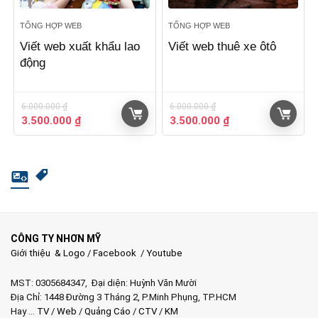
TỔNG HỢP WEB
TỔNG HỢP WEB
Viết web xuất khẩu lao
Viết web thuê xe ôtô
động
6.000.000
₫
6.000.000
₫
Giá
Giá
Giá
Giá
3.500.000
₫
3.500.000
₫
gốc
hiện
gốc
hiện
là:
tại
là:
tại
6.000.000 ₫.
là:
6.000.000 ₫.
là:
3.500.000 ₫.
3.500.000 ₫.
CÔNG TY NHƠN MỸ
Giới thiệu & Logo
/
Facebook
/
Youtube
MST: 0305684347, Đại diện: Huỳnh Văn Mười
Địa Chỉ: 1448 Đường 3 Tháng 2, P.Minh Phụng, TP.HCM
Hay …
TV
/
Web
/
Quảng Cáo
/
CTV
/
KM