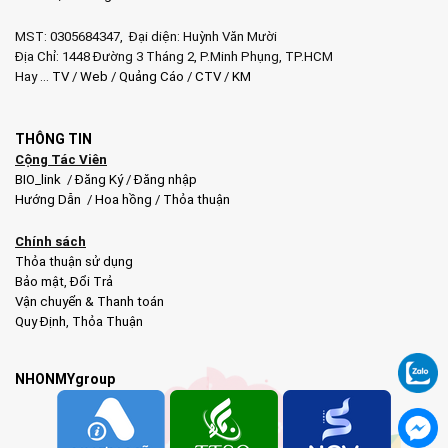
MST: 0305684347, Đại diện: Huỳnh Văn Mười
Địa Chỉ: 1448 Đường 3 Tháng 2, P.Minh Phụng, TP.HCM
Hay …
TV
/
Web
/
Quảng Cáo
/
CTV
/
KM
THÔNG TIN
Cộng Tác Viên
BIO_link
/
Đăng Ký
/
Đăng nhập
Hướng Dẫn
/
Hoa hồng
/
Thỏa thuận
Chính sách
Thỏa thuận sử dụng
Bảo mật
,
Đổi Trả
Vận chuyển & Thanh toán
Quy Định
,
Thỏa Thuận
NHONMYgroup