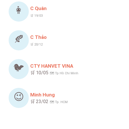
👩
C Quân
🛒 19/03
🍂
C Thảo
🛒 20/12
🐦
CTY HANVET VINA
🛒 10/05
🗺️ Tp Hồ Chí Minh
😉
Minh Hung
🛒 23/02
🗺️ Tp. HCM