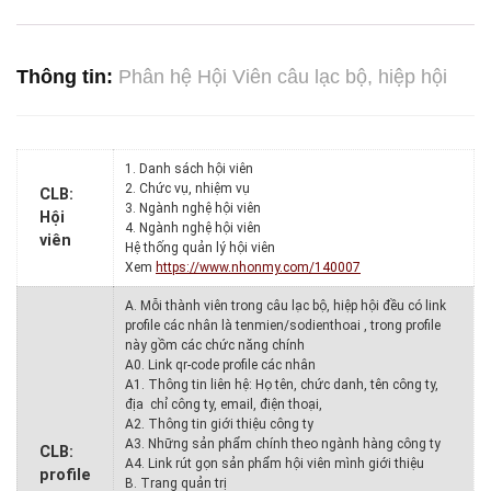
Thông tin:
Phân hệ Hội Viên câu lạc bộ, hiệp hội
1. Danh sách hội viên
2. Chức vụ, nhiệm vụ
CLB:
3. Ngành nghệ hội viên
Hội
4. Ngành nghệ hội viên
viên
Hệ thống quản lý hội viên
Xem
https://www.nhonmy.com/140007
A. Mỗi thành viên trong câu lạc bộ, hiệp hội đều có link
profile các nhân là tenmien/sodienthoai , trong profile
này gồm các chức năng chính
A0. Link qr-code profile các nhân
A1. Thông tin liên hệ: Họ tên, chức danh, tên công ty,
địa chỉ công ty, email, điện thoại,
A2. Thông tin giới thiệu công ty
A3. Những sản phẩm chính theo ngành hàng công ty
CLB:
A4. Link rút gọn sản phẩm hội viên mình giới thiệu
profile
B. Trang quản trị