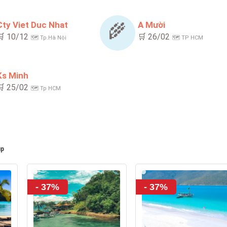
Cty Viet Duc Nhat
A Mười
🌾
🛒 10/12
🛒 26/02
🗺️ Tp.Hà Nội
🗺️ TP HCM
Ks Minh
🛒 25/02
🗺️ Tp HCM
up
- 37%
- 37%