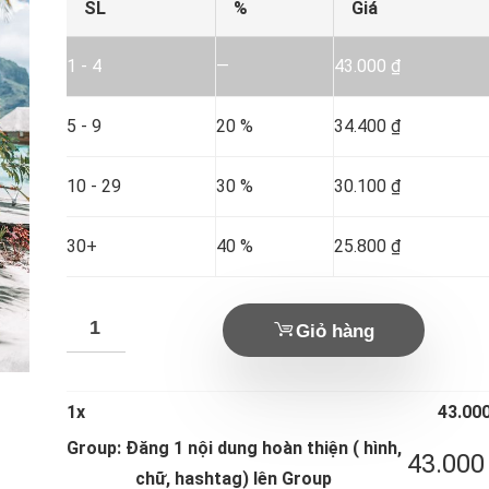
SL
%
Giá
1 - 4
—
43.000
₫
5 - 9
20 %
34.400
₫
10 - 29
30 %
30.100
₫
30+
40 %
25.800
₫
Giỏ hàng
1
x
43.00
Group: Đăng 1 nội dung hoàn thiện ( hình,
43.00
chữ, hashtag) lên Group