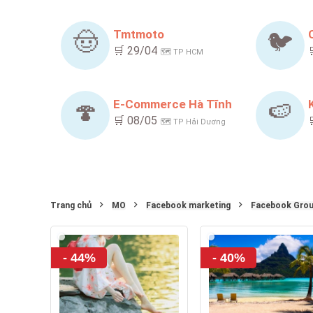
Tmtmoto
🤠
🐦
🛒 29/04
🗺️ TP HCM
E-Commerce Hà Tĩnh
🍄
🍉
🛒 08/05
🗺️ TP Hải Dương
Trang chủ
MO
Facebook marketing
Facebook Gro
- 44%
- 40%