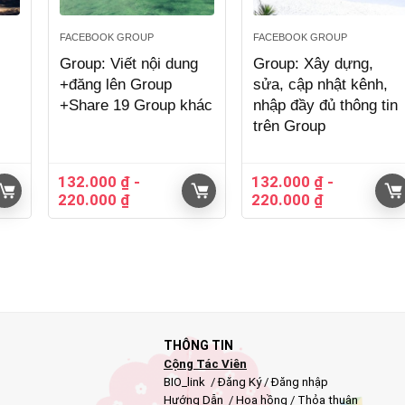
FACEBOOK GROUP
FACEBOOK GROUP
Group: Viết nội dung
Group: Xây dựng,
+đăng lên Group
sửa, cập nhật kênh,
+Share 19 Group khác
nhập đầy đủ thông tin
trên Group
132.000
₫
-
132.000
₫
-
220.000
₫
220.000
₫
THÔNG TIN
Cộng Tác Viên
BIO_link
/
Đăng Ký
/
Đăng nhập
Hướng Dẫn
/
Hoa hồng
/
Thỏa thuận