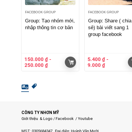
FACEBOOK GROUP
FACEBOOK GROUP
Group: Tạo nhóm mới,
Group: Share ( chia
nhập thông tin cơ bản
sẻ) bài viết sang 1
group facebook
150.000
₫
-
5.400
₫
-
250.000
₫
9.000
₫
CÔNG TY NHƠN MỸ
Giới thiệu & Logo
/
Facebook
/
Youtube
MST: 0305684347, Đại diện: Huỳnh Văn Mười