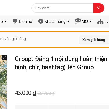
́o
Liên hệ
Khách hàng
MO
…
m vào giỏ hàng.
Xem giỏ hàng
Group: Đăng 1 nội dung hoàn thiện 
hình, chữ, hashtag) lên Group
43.000
₫
50.000
₫