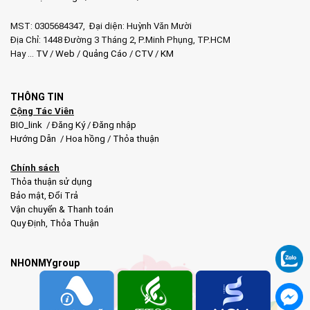
MST: 0305684347, Đại diện: Huỳnh Văn Mười
Địa Chỉ: 1448 Đường 3 Tháng 2, P.Minh Phụng, TP.HCM
Hay …
TV
/
Web
/
Quảng Cáo
/
CTV
/
KM
THÔNG TIN
Cộng Tác Viên
BIO_link
/
Đăng Ký
/
Đăng nhập
Hướng Dẫn
/
Hoa hồng
/
Thỏa thuận
Chính sách
Thỏa thuận sử dụng
Bảo mật
,
Đổi Trả
Vận chuyển & Thanh toán
Quy Định
,
Thỏa Thuận
NHONMYgroup