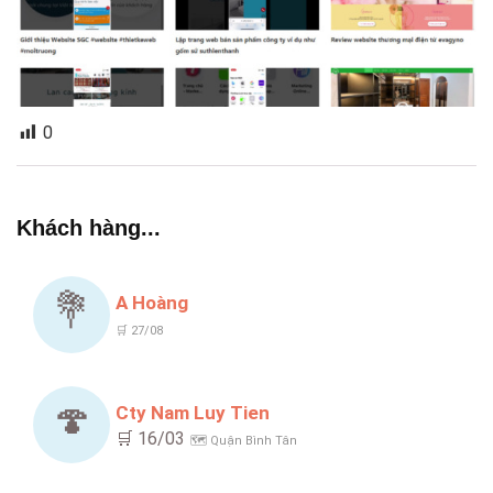
0
Khách hàng...
💐
A Hoàng
🛒 27/08
🍄
Cty Nam Luy Tien
🛒 16/03
🗺️ Quận Bình Tân