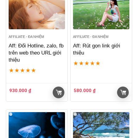
AFFILIATE - ĐA NHIỆM
AFFILIATE - ĐA NHIỆM
Aff: Đổi Hotline, zalo, fb
Aff: Rút gọn link giới
trên web theo URL giới
thiệu
thiệu
★
★
★
★
★
★
★
★
★
★
930.000
₫
580.000
₫