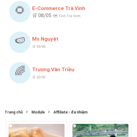
🌻
E-Commerce Trà Vinh
🛒 08/05
🗺️ Tỉnh Trà Vinh
🍉
Ms Nguyệt
🛒 03/06
🌈
Trương Văn Triều
🛒 22/05
Trang chủ
Module
Affiliate - đa nhiệm