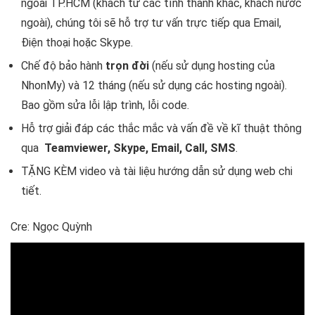
ngoài TP.HCM (khách từ các tỉnh thành khác, khách nước
ngoài), chúng tôi sẽ hỗ trợ tư vấn trực tiếp qua Email,
Điện thoại hoặc Skype.
Chế độ bảo hành
trọn đời
(nếu sử dụng hosting của
NhonMy) và 12 tháng (nếu sử dụng các hosting ngoài).
Bao gồm sửa lỗi lập trình, lỗi code.
Hỗ trợ giải đáp các thắc mắc và vấn đề về kĩ thuật thông
qua
Teamviewer, Skype, Email, Call, SMS
.
TẶNG KÈM video và tài liệu hướng dẫn sử dụng web chi
tiết.
Cre: Ngọc Quỳnh