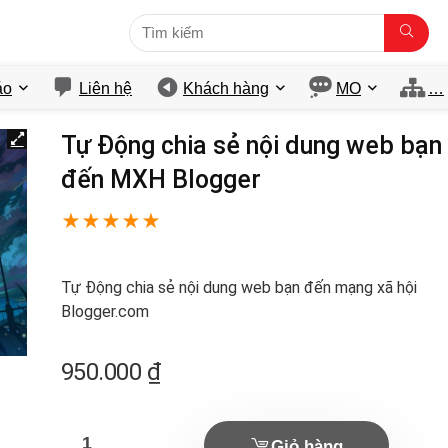
́o
Liên hệ
Khách hàng
MO
…
Tự Động chia sẻ nội dung web bạn
đến MXH Blogger
★
★
★
★
★
Tự Động chia sẻ nội dung web bạn đến mạng xã hội
Blogger.com
950.000
₫
Giỏ hàng