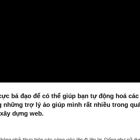
 cực bá đạo để có thể giúp bạn tự động hoá các
 những trợ lý ảo giúp mình rất nhiều trong qu
 xây dựng web.
không phải thực hiện các công việc lặp đi lặp lại. Giống như sử d