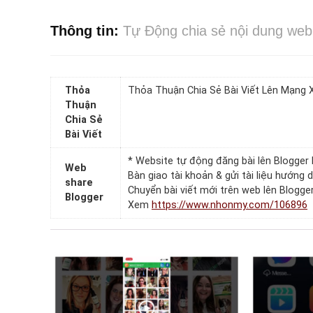
Thông tin:
Tự Động chia sẻ nội dung we
Thỏa
Thỏa Thuận Chia Sẻ Bài Viết Lên Mạng 
Thuận
Chia Sẻ
Bài Viết
* Website tự động đăng bài lên Blogger
Web
Bàn giao tài khoản & gửi tài liệu hướng
share
Chuyển bài viết mới trên web lên Blogg
Blogger
Xem
https://www.nhonmy.com/106896