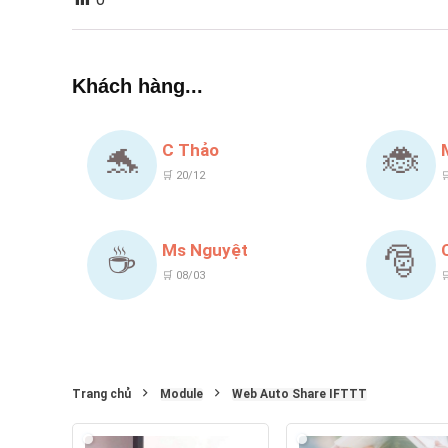
Khách hàng...
C Thảo
🐬
🐞
🛒 20/12

Ms Nguyệt
☕
🎅
🛒 08/03

Trang chủ
Module
Web Auto Share IFTTT