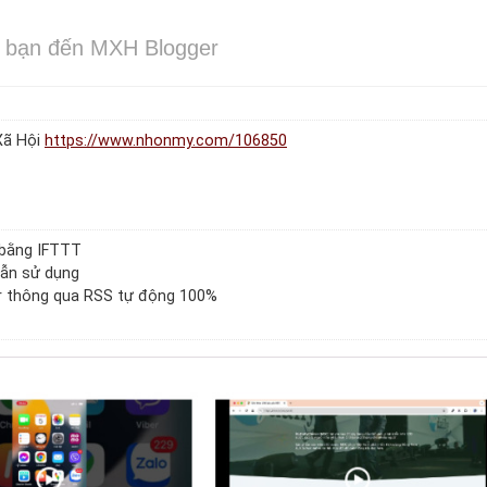
b bạn đến MXH Blogger
Xã Hội
https://www.nhonmy.com/106850
 bằng IFTTT
 dẫn sử dụng
er thông qua RSS tự động 100%