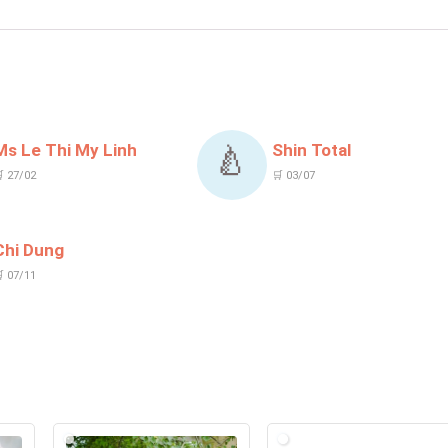
Ms Le Thi My Linh
Shin Total
🍐
 27/02
🛒 03/07
Chi Dung
 07/11