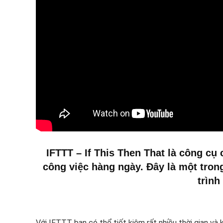
IFTTT – If This Then That là công cụ
công việc hàng ngày. Đây là một trong
trình
Với IFTTT bạn có thể tiết kiệm rất nhiều thời gian và 