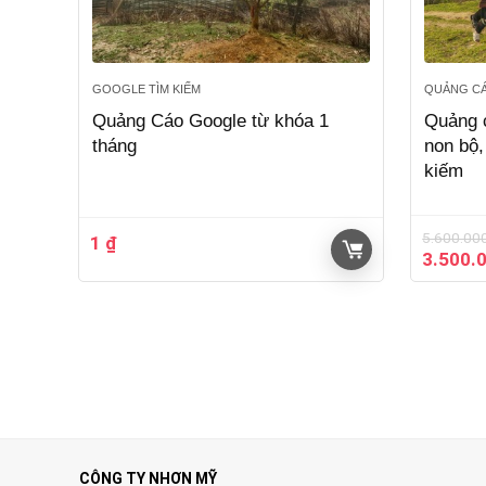
GOOGLE TÌM KIẾM
QUẢNG CA
Quảng Cáo Google từ khóa 1
Quảng c
tháng
non bộ,
kiếm
5.600.00
1
₫
Giá
3.500.
gốc
là:
5.600.0
CÔNG TY NHƠN MỸ