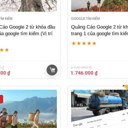
ÌM KIẾM
GOOGLE TÌM KIẾM
Cáo Google 2 từ khóa đầu
Quảng Cáo Google 2 từ k
ủa google tìm kiếm (Vị trí
trang 1 của google tìm ki
★
★
★
★
★
★
★
0
₫
2.746.000
₫
Giá
Giá
Giá
000
₫
1.746.000
₫
hiện
gốc
hiện
tại
là:
tại
00 ₫.
là:
2.746.000 ₫.
là:
4.938.000 ₫.
1.746.000 ₫.