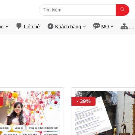
́o
Liên hệ
Khách hàng
MO
…
- 39%