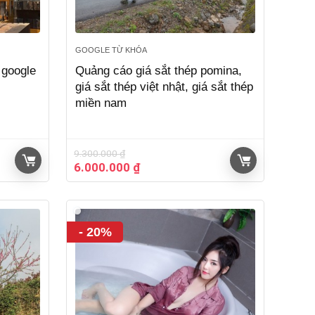
GOOGLE TỪ KHÓA
 google
Quảng cáo giá sắt thép pomina,
giá sắt thép việt nhật, giá sắt thép
miền nam
9.300.000
₫
Giá
Giá
6.000.000
₫
gốc
hiện
là:
tại
9.300.000 ₫.
là:
6.000.000 ₫.
- 20%