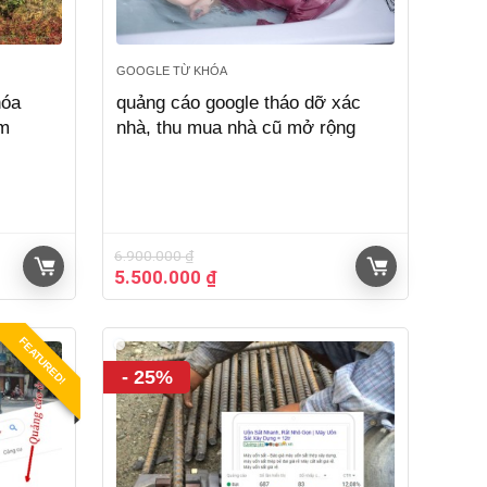
GOOGLE TỪ KHÓA
hóa
quảng cáo google tháo dỡ xác
ếm
nhà, thu mua nhà cũ mở rộng
6.900.000
₫
Giá
Giá
5.500.000
₫
gốc
hiện
là:
tại
6.900.000 ₫.
là:
FEATURED!
5.500.000 ₫.
- 25%