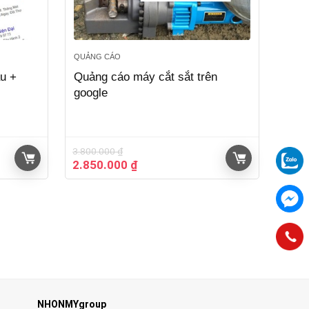
QUẢNG CÁO
ầu +
Quảng cáo máy cắt sắt trên
google
3.800.000
₫
Giá
Giá
2.850.000
₫
gốc
hiện
là:
tại
3.800.000 ₫.
là:
2.850.000 ₫.
NHONMYgroup