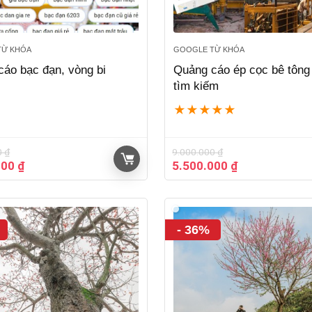
TỪ KHÓA
GOOGLE TỪ KHÓA
áo bạc đạn, vòng bi
Quảng cáo ép cọc bê tông
tìm kiếm
★
★
★
★
★
0
₫
9.000.000
₫
Giá
Giá
Giá
000
₫
5.500.000
₫
hiện
gốc
hiện
tại
là:
tại
00 ₫.
là:
9.000.000 ₫.
là:
6.500.000 ₫.
5.500.000 ₫.
- 36%