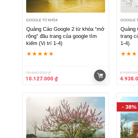
GOOGLE TỪ KHÓA
GOOGLE T
Quảng Cáo Google 2 từ khóa “mở
Quảng 
rộng” đầu trang của google tìm
trang c
kiếm (Vị trí 1-4)
1-4)
★
★
★
★
★
★
★
★
18.660.000
₫
6.938.00
Giá
Giá
Giá
10.127.000
₫
4.938.
gốc
hiện
gốc
là:
tại
là:
18.660.000 ₫.
là:
6.938.0
10.127.000 ₫.
- 38%