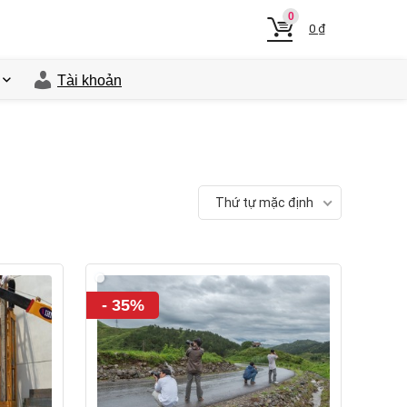
0
0
₫
Tài khoản
Thứ tự mặc định
- 35%