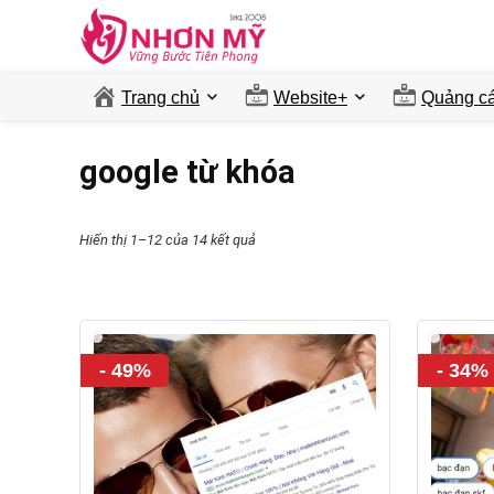
Trang chủ
Website+
Quảng ca
google từ khóa
Hiển thị 1–12 của 14 kết quả
- 49%
- 34%