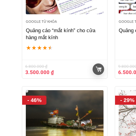
GOOGLE TỪ KHÓA
GOOGLE 
Quảng cáo “mắt kính” cho cửa
Quảng c
hàng mắt kính
★
★
★
★
★
6.800.000
₫
9.800.00
Giá
Giá
Giá
3.500.000
₫
6.500.
gốc
hiện
gốc
là:
tại
là:
6.800.000 ₫.
là:
9.800.0
3.500.000 ₫.
- 46%
- 29%