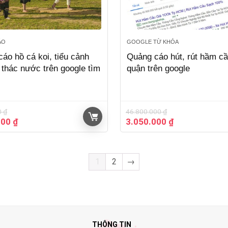
́O
GOOGLE TỪ KHÓA
áo hồ cá koi, tiểu cảnh
Quảng cáo hút, rút hầm c
 thác nước trên google tìm
quận trên google
0
₫
46.800.000
₫
Giá
Giá
Giá
000
₫
3.050.000
₫
hiện
gốc
hiện
tại
là:
tại
00 ₫.
là:
46.800.000 ₫.
là:
3.500.000 ₫.
1
2
→
3.050.000 ₫.
THÔNG TIN