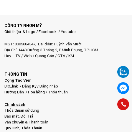
CÔNG TY NHƠN MỸ
Giới thiệu & Logo
/
Facebook
/
Youtube
MST: 0305684347, Đại diện: Huỳnh Văn Mười
Địa Chỉ: 1448 Đường 3 Tháng 2, P.Minh Phụng, TP.HCM
Hay …
TV
/
Web
/
Quảng Cáo
/
CTV
/
KM
THÔNG TIN
Cộng Tác Viên
BIO_link
/
Đăng Ký
/
Đăng nhập
Hướng Dẫn
/
Hoa hồng
/
Thỏa thuận
Chính sách
Thỏa thuận sử dụng
Bảo mật
,
Đổi Trả
Vận chuyển & Thanh toán
Quy Định
,
Thỏa Thuận