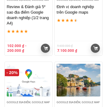
Review & Đánh giá 5*
Định vị doanh nghiệp
sao địa điểm Google
trên Google maps
doanh nghiệp (1/2 trang
★
★
★
★
★
A4)
★
★
★
★
★
102.000
₫
-
9.600.000
₫
Giá
Giá
200.000
₫
7.100.000
₫
gốc
hiện
là:
tại
9.600.000 ₫.
là:
7.100.000 ₫.
- 20%
GOOGLE ĐỊA ĐIỂM, GOOGLE MAP
GOOGLE ĐỊA ĐIỂM, GOOGLE MAP