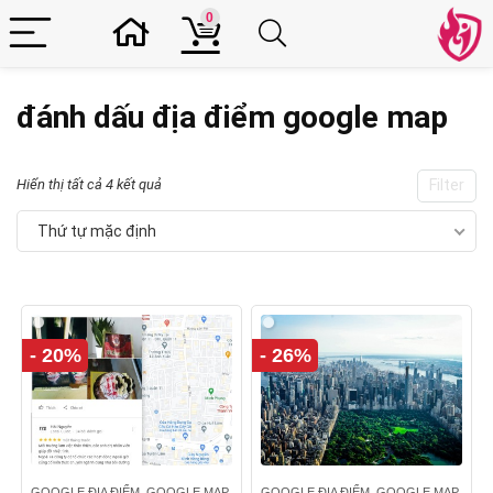
0
đánh dấu địa điểm google map
Hiển thị tất cả 4 kết quả
Filter
Thứ tự mặc định
- 20%
- 26%
GOOGLE ĐỊA ĐIỂM, GOOGLE MAP
GOOGLE ĐỊA ĐIỂM, GOOGLE MAP