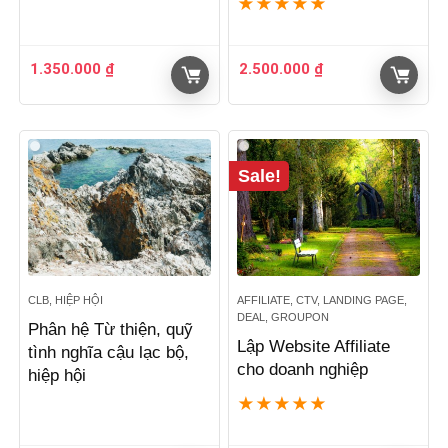
★
★
★
★
★
1.350.000
₫
2.500.000
₫
Sale!
CLB, HIỆP HỘI
AFFILIATE, CTV, LANDING PAGE,
DEAL, GROUPON
Phân hệ Từ thiện, quỹ
Lập Website Affiliate
tình nghĩa cậu lạc bộ,
cho doanh nghiệp
hiệp hội
★
★
★
★
★