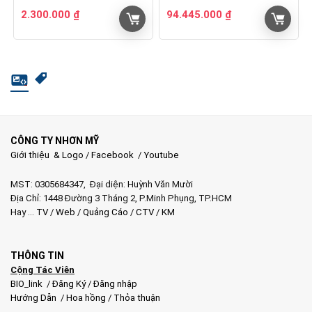
2.300.000
₫
94.445.000
₫
CÔNG TY NHƠN MỸ
Giới thiệu & Logo
/
Facebook
/
Youtube
MST: 0305684347, Đại diện: Huỳnh Văn Mười
Địa Chỉ: 1448 Đường 3 Tháng 2, P.Minh Phụng, TP.HCM
Hay …
TV
/
Web
/
Quảng Cáo
/
CTV
/
KM
THÔNG TIN
Cộng Tác Viên
BIO_link
/
Đăng Ký
/
Đăng nhập
Hướng Dẫn
/
Hoa hồng
/
Thỏa thuận