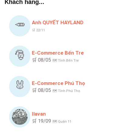
Khách hàng...
🥕
Anh QUYẾT HAYLAND
🛒 22/11
🎅
E-Commerce Bến Tre
🛒 08/05
🗺️ Tỉnh Bến Tre
🐰
E-Commerce Phú Thọ
🛒 08/05
🗺️ Tỉnh Phú Thọ.
Ilavan
🛒 19/09
🗺️ Quận 11