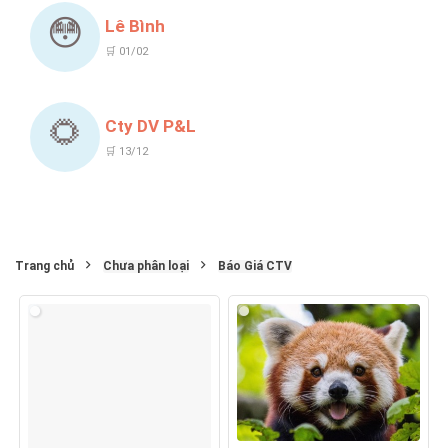
😳
Lê Bình
🛒 01/02
🌻
Cty DV P&L
🛒 13/12
Trang chủ
Chưa phân loại
Báo Giá CTV