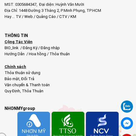
MST: 0305684347, Đại diện: Huỳnh Văn Mười
Địa Chỉ: 1448 Đường 3 Tháng 2, P.Minh Phụng, TP.HCM
Hay …
TV
/
Web
/
Quảng Cáo
/
CTV
/
KM
THÔNG TIN
Cộng Tác Viên
BIO_link
/
Đăng Ký
/
Đăng nhập
Hướng Dẫn
/
Hoa hồng
/
Thỏa thuận
Chính sách
Thỏa thuận sử dụng
Bảo mật
,
Đổi Trả
Vận chuyển & Thanh toán
Quy Định
,
Thỏa Thuận
NHONMYgroup