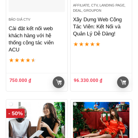
AFFILIATE, CTV, LANDING PAGE,
DEAL, GROUPON
Xây Dựng Web Cộng
BÁO GIÁ CTV
Tác Viên: Kết Nối và
Cài đặt kết nối web
Quản Lý Dễ Dàng!
khách hàng với hệ
thống cộng tác viên
★
★
★
★
★
ACU
★
★
★
★
★
750.000
₫
96.330.000
₫
- 50%