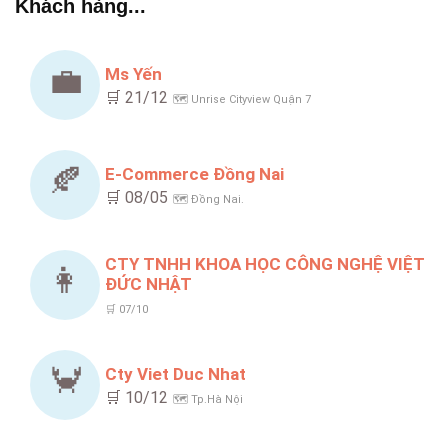
Khách hàng...
💼
Ms Yến
🛒 21/12
🗺️ Unrise Cityview Quận 7
🍂
E-Commerce Đồng Nai
🛒 08/05
🗺️ Đồng Nai.
CTY TNHH KHOA HỌC CÔNG NGHỆ VIỆT
👩
ĐỨC NHẬT
🛒 07/10
🦀
Cty Viet Duc Nhat
🛒 10/12
🗺️ Tp.Hà Nội