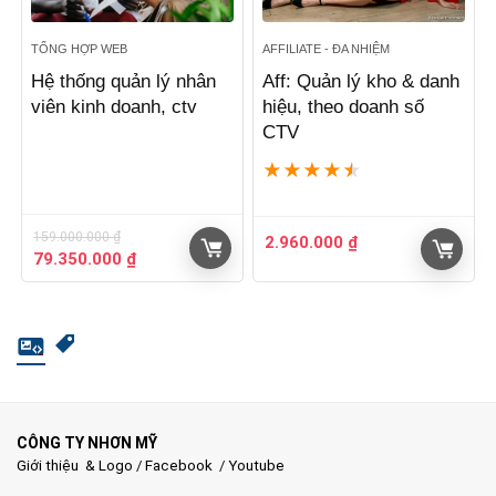
TỔNG HỢP WEB
AFFILIATE - ĐA NHIỆM
Hệ thống quản lý nhân
Aff: Quản lý kho & danh
viên kinh doanh, ctv
hiệu, theo doanh số
CTV
★
★
★
★
★
159.000.000
₫
2.960.000
₫
Giá
Giá
79.350.000
₫
gốc
hiện
là:
tại
159.000.000 ₫.
là:
79.350.000 ₫.
CÔNG TY NHƠN MỸ
Giới thiệu & Logo
/
Facebook
/
Youtube