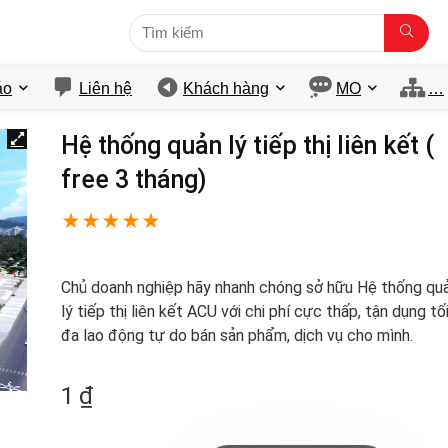
́o
Liên hệ
Khách hàng
MO
…
Hệ thống quản lý tiếp thị liên kết (
free 3 tháng)
★
★
★
★
★
Chủ doanh nghiệp hãy nhanh chóng sở hữu Hệ thống qu
lý tiếp thị liên kết ACU với chi phí cực thấp, tận dụng tố
đa lao động tự do bán sản phẩm, dịch vụ cho mình.
1
₫