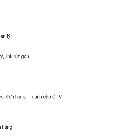
ản lý
m, link rút gọn
hiệu, đơn hàng, … dành cho CTV
n hàng