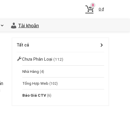
0
0
₫
Tài khoản
Tất cả
Chưa Phân Loại
(112)
Nhà Hàng
(4)
ản
Tổng Hợp Web
(102)
i
Báo Giá CTV
(6)