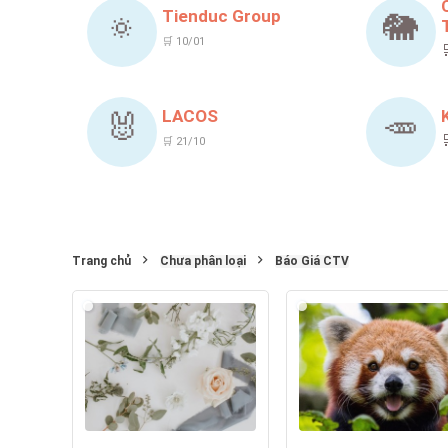
Tienduc Group
🔅
🐘
🛒 10/01
LACOS
🐰
🥕
🛒 21/10
Trang chủ
Chưa phân loại
Báo Giá CTV