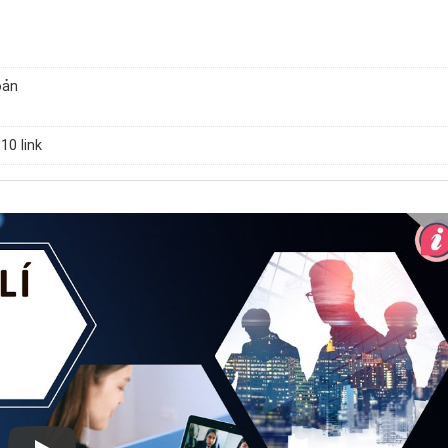
oản
 10 link