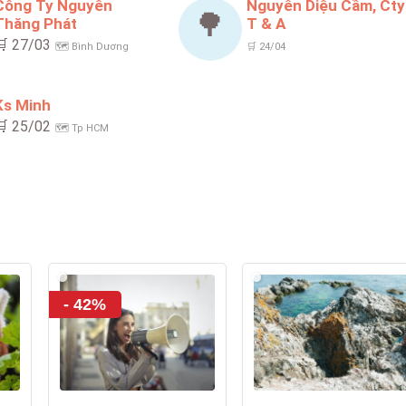
Công Ty Nguyên
Nguyễn Diệu Cầm, Cty
🌳
Thăng Phát
T & A
🛒 27/03
🗺️ Bình Dương
🛒 24/04
Ks Minh
🛒 25/02
🗺️ Tp HCM
- 42%