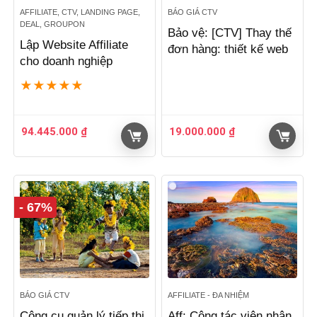
AFFILIATE, CTV, LANDING PAGE,
BÁO GIÁ CTV
DEAL, GROUPON
Bảo vệ: [CTV] Thay thế
Lập Website Affiliate
đơn hàng: thiết kế web
cho doanh nghiệp
★
★
★
★
★
94.445.000
₫
19.000.000
₫
- 67%
BÁO GIÁ CTV
AFFILIATE - ĐA NHIỆM
Công cụ quản lý tiếp thị
Aff: Cộng tác viên nhận