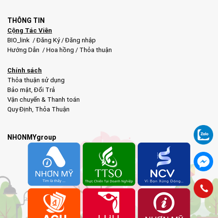
THÔNG TIN
Cộng Tác Viên
BIO_link
/
Đăng Ký
/
Đăng nhập
Hướng Dẫn
/
Hoa hồng
/
Thỏa thuận
Chính sách
Thỏa thuận sử dụng
Bảo mật
,
Đổi Trả
Vận chuyển & Thanh toán
Quy Định
,
Thỏa Thuận
NHONMYgroup