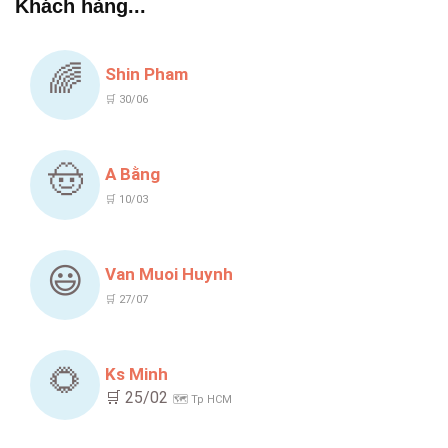
Khách hàng...
🌈
Shin Pham
🛒 30/06
🤠
A Bằng
🛒 10/03
😃
Van Muoi Huynh
🛒 27/07
🌻
Ks Minh
🛒 25/02
🗺️ Tp HCM