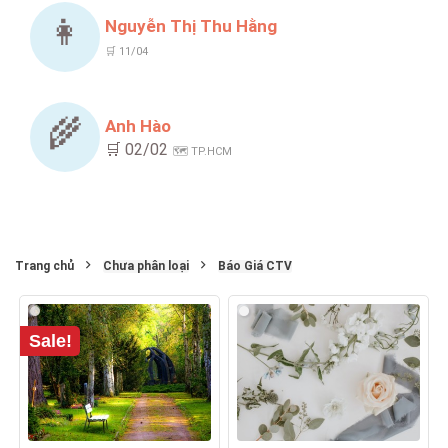
👩
Nguyễn Thị Thu Hằng
🛒 11/04
🌾
Anh Hào
🛒 02/02
🗺️ TP.HCM
Trang chủ
Chưa phân loại
Báo Giá CTV
Sale!