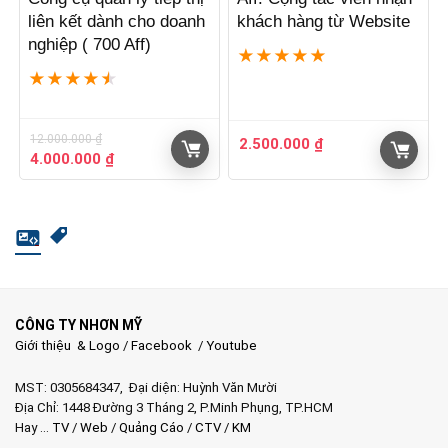
liên kết dành cho doanh
khách hàng từ Website
nghiệp ( 700 Aff)
★
★
★
★
★
★
★
★
★
★
12.000.000
₫
2.500.000
₫
Giá
Giá
4.000.000
₫
gốc
hiện
là:
tại
12.000.000 ₫.
là:
4.000.000 ₫.
CÔNG TY NHƠN MỸ
Giới thiệu & Logo
/
Facebook
/
Youtube
MST: 0305684347, Đại diện: Huỳnh Văn Mười
Địa Chỉ: 1448 Đường 3 Tháng 2, P.Minh Phụng, TP.HCM
Hay …
TV
/
Web
/
Quảng Cáo
/
CTV
/
KM