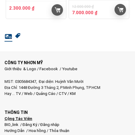
12.000.000
₫
2.300.000
₫
Giá
Giá
7.000.000
₫
gốc
hiện
là:
tại
12.000.000 ₫.
là:
7.000.000 ₫.
CÔNG TY NHƠN MỸ
Giới thiệu & Logo
/
Facebook
/
Youtube
MST: 0305684347, Đại diện: Huỳnh Văn Mười
Địa Chỉ: 1448 Đường 3 Tháng 2, P.Minh Phụng, TP.HCM
Hay …
TV
/
Web
/
Quảng Cáo
/
CTV
/
KM
THÔNG TIN
Cộng Tác Viên
BIO_link
/
Đăng Ký
/
Đăng nhập
Hướng Dẫn
/
Hoa hồng
/
Thỏa thuận