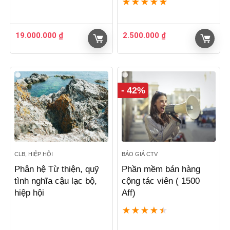
★
★
★
★
★
19.000.000
₫
2.500.000
₫
- 42%
CLB, HIỆP HỘI
BÁO GIÁ CTV
Phân hệ Từ thiện, quỹ
Phần mềm bán hàng
tình nghĩa cậu lạc bộ,
cộng tác viên ( 1500
hiệp hội
Aff)
★
★
★
★
★