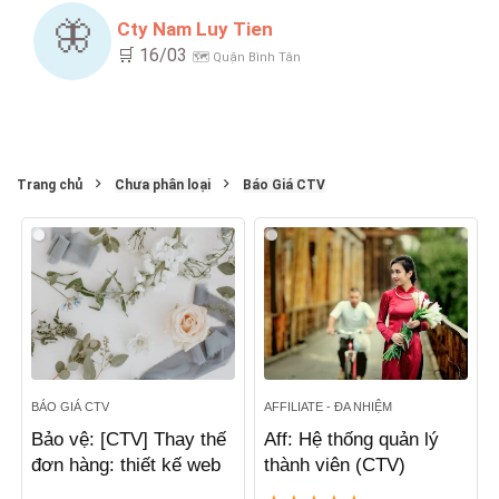
🦋
Cty Nam Luy Tien
🛒 16/03
🗺️ Quận Bình Tân
Trang chủ
Chưa phân loại
Báo Giá CTV
BÁO GIÁ CTV
AFFILIATE - ĐA NHIỆM
Bảo vệ: [CTV] Thay thế
Aff: Hệ thống quản lý
đơn hàng: thiết kế web
thành viên (CTV)