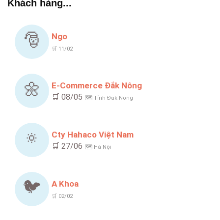
Khách hàng...
🎅
Ngo
🛒 11/02
🌼
E-Commerce Đắk Nông
🛒 08/05
🗺️ Tỉnh Đăk Nông
🔅
Cty Hahaco Việt Nam
🛒 27/06
🗺️ Hà Nội
🐦
A Khoa
🛒 02/02