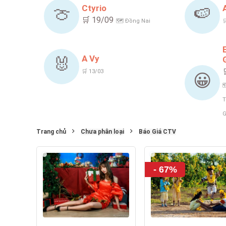
Ctyrio
🍈
🍉
🛒 19/09
🗺️ Đồng Nai

A Vy
🐰
🛒 13/03
😀

T
G
Trang chủ
Chưa phân loại
Báo Giá CTV
- 67%