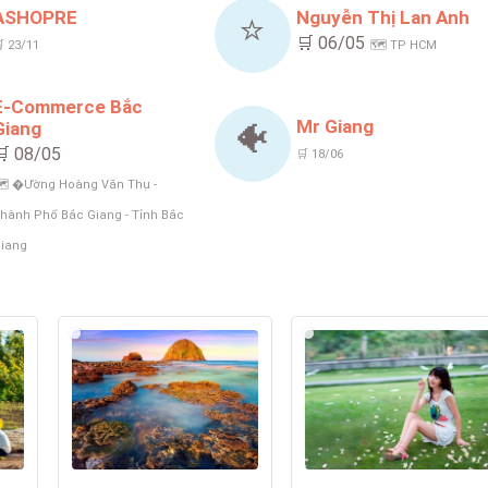
ASHOPRE
Nguyễn Thị Lan Anh
⭐
🛒 06/05
 23/11
🗺️ TP HCM
E-Commerce Bắc
Mr Giang
Giang
🐠
🛒 08/05
🛒 18/06
️ �ường Hoàng Văn Thụ -
hành Phố Bắc Giang - Tỉnh Bắc
iang