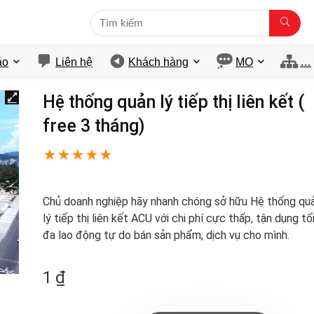
́o
Liên hệ
Khách hàng
MO
…
Hệ thống quản lý tiếp thị liên kết (
free 3 tháng)
★
★
★
★
★
Chủ doanh nghiệp hãy nhanh chóng sở hữu Hệ thống qu
lý tiếp thị liên kết ACU với chi phí cực thấp, tận dụng tố
đa lao động tự do bán sản phẩm, dịch vụ cho mình.
1
₫