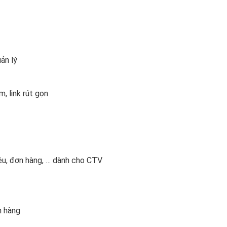
ản lý
m, link rút gọn
hiệu, đơn hàng, … dành cho CTV
n hàng