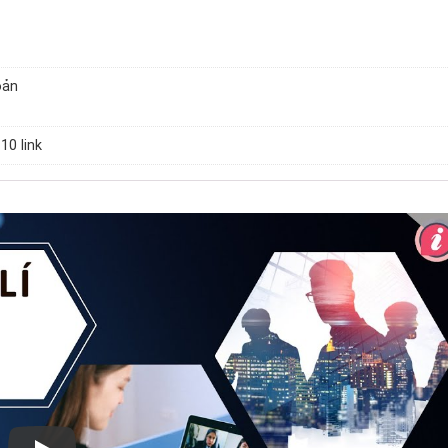
oản
 10 link