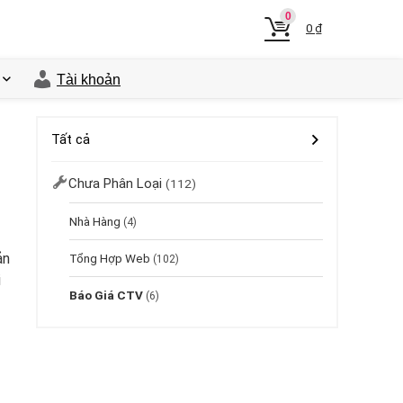
0
0
₫
Tài khoản
Tất cả
Chưa Phân Loại
(112)
Nhà Hàng
(4)
ản
Tổng Hợp Web
(102)
i
Báo Giá CTV
(6)