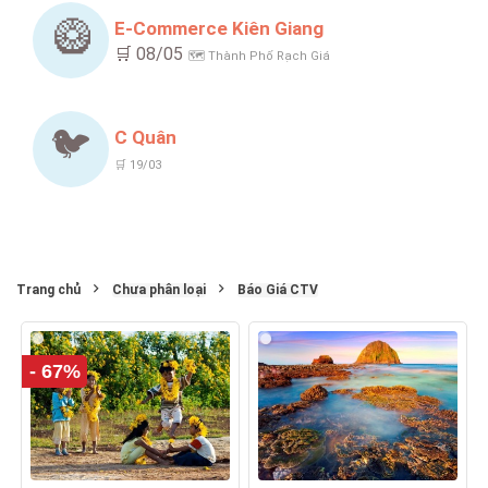
🥝
E-Commerce Kiên Giang
🛒 08/05
🗺️ Thành Phố Rạch Giá
🐦
C Quân
🛒 19/03
Trang chủ
Chưa phân loại
Báo Giá CTV
- 67%