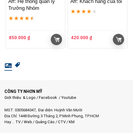
Aff: Hệ thống quản lý
Aff: Khách hàng của tôi
Trưởng Nhóm
★
★
★
★
★
★
★
★
★
★
850.000
₫
420.000
₫
CÔNG TY NHƠN MỸ
Giới thiệu & Logo
/
Facebook
/
Youtube
MST: 0305684347, Đại diện: Huỳnh Văn Mười
Địa Chỉ: 1448 Đường 3 Tháng 2, P.Minh Phụng, TP.HCM
Hay …
TV
/
Web
/
Quảng Cáo
/
CTV
/
KM