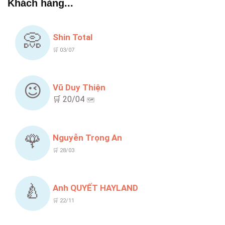
Khách hàng...
📀
Shin Total
🛒 03/07
😉
Vũ Duy Thiện
🛒 20/04
🗺️
🌹
Nguyễn Trọng An
🛒 28/03
🍐
Anh QUYẾT HAYLAND
🛒 22/11