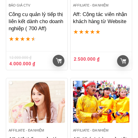
BÁO GIÁ CTV
AFFILIATE - ĐA NHIỆM
Công cụ quản lý tiếp thị
Aff: Cộng tác viên nhận
liên kết dành cho doanh
khách hàng từ Website
nghiệp ( 700 Aff)
★
★
★
★
★
★
★
★
★
★
12.000.000
₫
2.500.000
₫
Giá
Giá
4.000.000
₫
gốc
hiện
là:
tại
12.000.000 ₫.
là:
4.000.000 ₫.
AFFILIATE - ĐA NHIỆM
AFFILIATE - ĐA NHIỆM